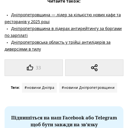
Читайте також:
Дніпропетровщина — лідер за кількістю нових кафе та
ресторанів у 2025 році
Дніпропетровщина в лідерах антирейтингу за боргами
по зарплаті
Дніпропетровська область у трійці антилідерів за
диверсіями в тилу
33
Теги:
#новини Дніпра
#новини Дніпропетровщини
Підпишіться на наш Facebook або Telegram
щоб бути завжди на зв’язку