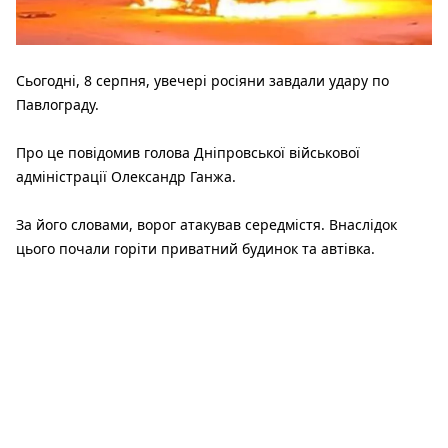
Сьогодні, 8 серпня, увечері росіяни завдали удару по
Павлограду.
Про це повідомив голова Дніпровської військової
адміністрації Олександр Ганжа.
За його словами, ворог атакував середмістя. Внаслідок
цього почали горіти приватний будинок та автівка.
За попередніми даними, поранень дістали двоє людей -
50-річний чоловік та 57-річна жінка. Медики надають їм
необхідну допомогу.
Згодом стало відомо про уже 5 поранених внаслідок
ворожої атаки. Дві жінки та чоловік ушпиталені. Їхній стан
медики оцінюють як середньої тяжкості.