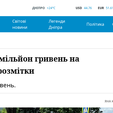
ДНІПРО
+24°C
USD
44.76
EUR
51.6
Світові
Легенди
Політика
новини
Дніпра
 мільйон гривень на
розмітки
вень.
ЯНА