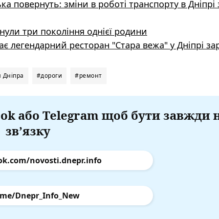
а повернуть: зміни в роботі транспорту в Дніпрі 
гинули три покоління однієї родини
ає легендарний ресторан "Стара вежа" у Дніпрі за
 Дніпра
#дороги
#ремонт
ok або Telegram щоб бути завжди 
зв’язку
ok.com/novosti.dnepr.info
.me/Dnepr_Info_New