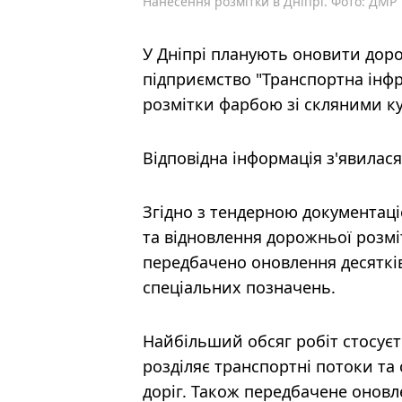
Нанесення розмітки в Дніпрі. Фото: ДМР
У Дніпрі планують оновити дор
підприємство "Транспортна інфр
розмітки фарбою зі скляними ку
Відповідна інформація з'явилас
Згідно з тендерною документаці
та відновлення дорожньої розмі
передбачено оновлення десятків
спеціальних позначень.
Найбільший обсяг робіт стосуєть
розділяє транспортні потоки та 
доріг. Також передбачене оновле