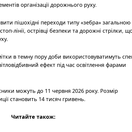
ементів організації дорожнього руху.
новити пішохідні переходи типу «зебра» загальною
топ-лінії, острівці безпеки та дорожні стрілки, щ
ху.
ітки в темну пору доби використовуватимуть спе
вітловідбивний ефект під час освітлення фарами
сники можуть до 11 червня 2026 року. Розмір
ції становить 14 тисяч гривень.
Читайте також: