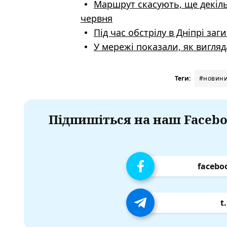
Маршрут скасують, ще декільк
червня
Під час обстрілу в Дніпрі за
У мережі показали, як вигляд
Теги:
#новини
Підпишіться на наш Facebo
facebo
t