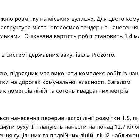
ожню розмітку на міських вулицях. Для цього ком
аструктура міста" оголосило тендер на нанесення
льками. Очікувана вартість робіт становить 1,4 м
я в системі державних закупівель
Prozorro
.
єю, підрядник має виконати комплекс робіт із на
тки на дорогах комунальної власності. Загалом
 кілометрів ліній та сотень квадратних метрів
ся нанесення переривчастої лінії розмітки 1.5, я
смуги руху. Її планують нанести на понад 12,7 кіл
ння суцільних та подвійних ліній, ліній наближен