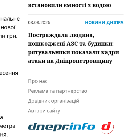
встановили ємності з водою
унальне
08.08.2026
НОВИНИ ДНІПРА
 нової
Постраждала людина,
лн грн.
пошкоджені АЗС та будинки:
рятувальники показали кадри
атаки на Дніпропетровщину
несення
Про нас
Реклама та партнерство
Довідник організацій
Автори сайту
ка
ометра
ня,