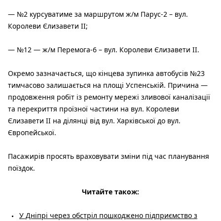
— №2 курсуватиме за маршрутом ж/м Парус-2 – вул.
Королеви Єлизавети II;
— №12 — ж/м Перемога-6 – вул. Королеви Єлизавети II.
Окремо зазначається, що кінцева зупинка автобусів №23
тимчасово залишається на площі Успенській. Причина —
продовження робіт із ремонту мережі зливової каналізації
та перекриття проїзної частини на вул. Королеви
Єлизавети II на ділянці від вул. Харківської до вул.
Європейської.
Пасажирів просять враховувати зміни під час планування
поїздок.
Читайте також:
У Дніпрі через обстріл пошкоджено підприємство з