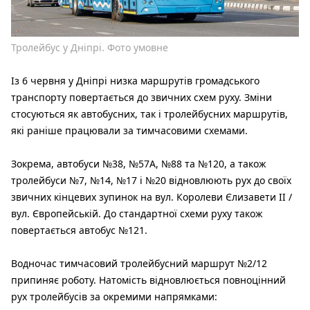
Тролейбус у Дніпрі. Фото умовне
Із 6 червня у Дніпрі низка маршрутів громадського
транспорту повертається до звичних схем руху. Зміни
стосуються як автобусних, так і тролейбусних маршрутів,
які раніше працювали за тимчасовими схемами.
Зокрема, автобуси №38, №57А, №88 та №120, а також
тролейбуси №7, №14, №17 і №20 відновлюють рух до своїх
звичних кінцевих зупинок на вул. Королеви Єлизавети II /
вул. Європейській. До стандартної схеми руху також
повертається автобус №121.
Водночас тимчасовий тролейбусний маршрут №2/12
припиняє роботу. Натомість відновлюється повноцінний
рух тролейбусів за окремими напрямками: