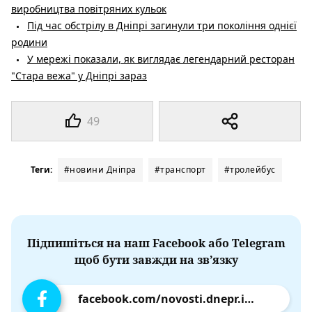
виробництва повітряних кульок
Під час обстрілу в Дніпрі загинули три покоління однієї
родини
У мережі показали, як виглядає легендарний ресторан
"Стара вежа" у Дніпрі зараз
49
Теги:
#новини Дніпра
#транспорт
#тролейбус
Підпишіться на наш Facebook або Telegram
щоб бути завжди на зв’язку
facebook.com/novosti.dnepr.info