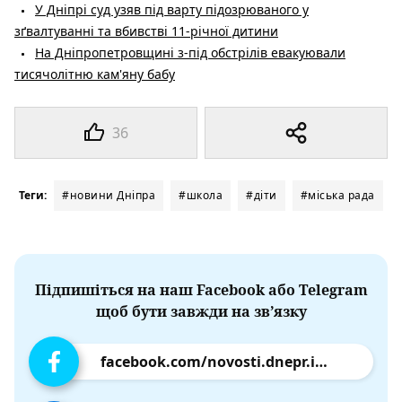
У Дніпрі суд узяв під варту підозрюваного у
зґвалтуванні та вбивстві 11-річної дитини
На Дніпропетровщині з-під обстрілів евакуювали
тисячолітню кам'яну бабу
36
Теги:
#новини Дніпра
#школа
#діти
#міська рада
Підпишіться на наш Facebook або Telegram
щоб бути завжди на зв’язку
facebook.com/novosti.dnepr.info