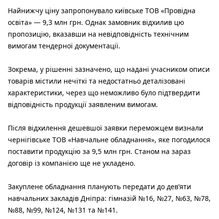
Найнижчу ціну запропонувало київське ТОВ «Провідна
освіта» — 9,3 млн грн. Однак замовник відхилив цю
пропозицію, вказавши на невідповідність технічним
вимогам тендерної документації.
Зокрема, у рішенні зазначено, що надані учасником описи
товарів містили нечіткі та недостатньо деталізовані
характеристики, через що неможливо було підтвердити
відповідність продукції заявленим вимогам.
Після відхилення дешевшої заявки переможцем визнали
чернігівське ТОВ «Навчальне обладнання», яке погодилося
поставити продукцію за 9,5 млн грн. Станом на зараз
договір із компанією ще не укладено.
Закуплене обладнання планують передати до дев’яти
навчальних закладів Дніпра: гімназій №16, №27, №63, №78,
№88, №99, №124, №131 та №141.