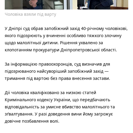
Чоловіка взяли під варту
У Дніпрі суд обрав запобіжний захід 40-річному чоловікові,
якого підозрюють у вчиненні особливо тяжкого злочину
щодо малолітньої дитини. Рішення ухвалено за
клопотанням прокуратури Дніпропетровської області.
За інформацією правоохоронців, суд визначив для
підозрюваного найсуворіший запобіжний захід —
тримання під вартою без права внесення застави.
Дії чоловіка кваліфіковано за низкою статей
Кримінального кодексу України, що передбачають
відповідальність за умисне вбивство малолітнього та
зґвалтування. У разі доведення вини йому загрожує
довічне позбавлення волі.