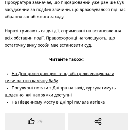
Прокуратура зазначає, що підозрюваний уже раніше був
засуджений за подібні злочини, що враховувалося під час
обрання запобіжного заходу.
Наразі тривають слідчі дії, спрямовані на встановлення
всіх обставин події. Правоохоронці наголошують, що
остаточну вину особи має встановити суд.
Читайте також:
На Дніпропетровщині з-під обстрілів евакуювали
тисячолітню кам'яну бабу
Популярні потяги з Дніпра на захід курсуватимуть
щоденно: які напрямки доступні
На Південному мосту в Дніпрі палала автівка
29