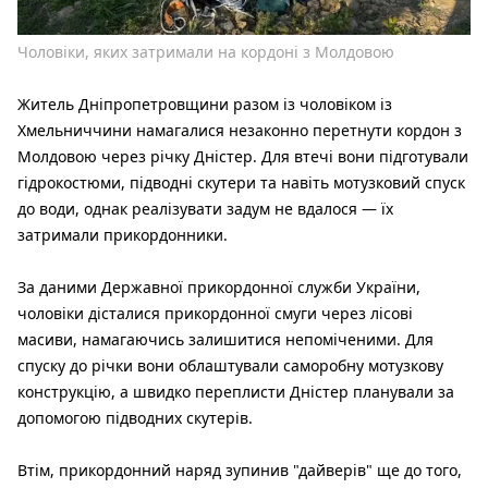
Чоловіки, яких затримали на кордоні з Молдовою
Житель Дніпропетровщини разом із чоловіком із
Хмельниччини намагалися незаконно перетнути кордон з
Молдовою через річку Дністер. Для втечі вони підготували
гідрокостюми, підводні скутери та навіть мотузковий спуск
до води, однак реалізувати задум не вдалося — їх
затримали прикордонники.
За даними Державної прикордонної служби України,
чоловіки дісталися прикордонної смуги через лісові
масиви, намагаючись залишитися непоміченими. Для
спуску до річки вони облаштували саморобну мотузкову
конструкцію, а швидко переплисти Дністер планували за
допомогою підводних скутерів.
Втім, прикордонний наряд зупинив "дайверів" ще до того,