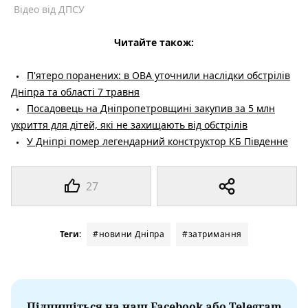
Відео від ДПСУ
Читайте також:
П'ятеро поранених: в ОВА уточнили наслідки обстрілів
Дніпра та області 7 травня
Посадовець на Дніпропетровщині закупив за 5 млн
укриття для дітей, які не захищають від обстрілів
У Дніпрі помер легендарний конструктор КБ Південне
27
Теги:
#новини Дніпра
#затримання
Підпишіться на наш Facebook або Telegram