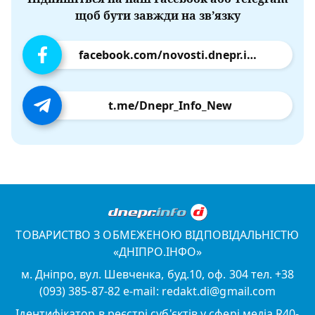
щоб бути завжди на зв’язку
facebook.com/novosti.dnepr.info
t.me/Dnepr_Info_New
ТОВАРИСТВО З ОБМЕЖЕНОЮ ВІДПОВІДАЛЬНІСТЮ
«ДНІПРО.ІНФО»
м. Дніпро, вул. Шевченка, буд.10, оф. 304 тел. +38
(093) 385-87-82 e-mail: redakt.di@gmail.com
Ідентифікатор в реєстрі суб'єктів у сфері медіа R40-