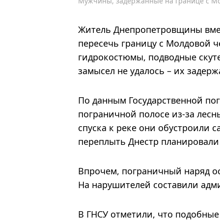
Мужчины, задержанные на границе с М
Житель Днепропетровщины вме
пересечь границу с Молдовой ч
гидрокостюмы, подводные скуте
замысел не удалось – их задер
По данным Государственной по
пограничной полосе из-за лесн
спуска к реке они обустроили 
переплыть Днестр планировали
Впрочем, пограничный наряд ост
На нарушителей составили адм
В ГНСУ отметили, что подобные