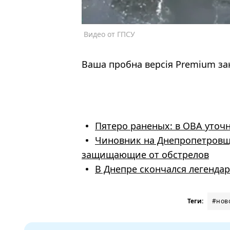
Видео от ГПСУ
Ваша пробна версія Premium за
Пятеро раненых: в ОВА уточн
Чиновник на Днепропетровщи
защищающие от обстрелов
В Днепре скончался легенда
Теги:
#нов