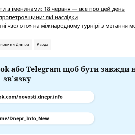
тати з іменинами: 18 червня — все про цей день
іпропетровщини: які наслідки
їні «золото» на міжнародному турнірі з метання м
новини Дніпра
#вода
ok або Telegram щоб бути завжди 
зв’язку
ok.com/novosti.dnepr.info
.me/Dnepr_Info_New