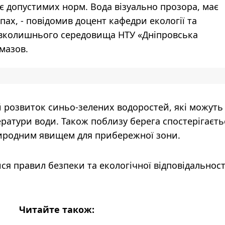
є допустимих норм. Вода візуально прозора, має
пах, - повідомив доцент кафедри екології та
авколишнього середовища НТУ «Дніпровська
омазов.
 розвиток синьо-зелених водоростей, які можуть
ратури води. Також поблизу берега спостерігаєть
риродним явищем для прибережної зони.
я правил безпеки та екологічної відповідальності
Читайте також: