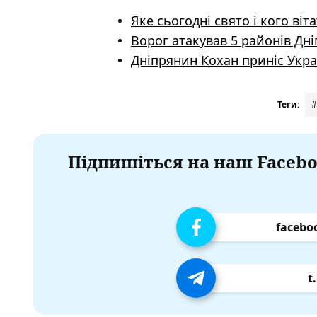
Яке сьогодні свято і кого ві
Ворог атакував 5 районів Дн
Дніпрянин Кохан приніс Укра
Теги:
#
Підпишіться на наш Facebo
facebo
t