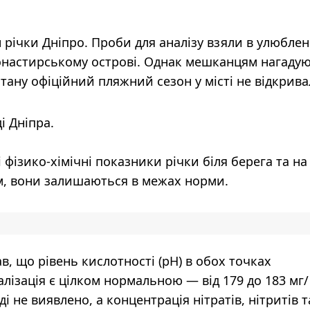
н річки Дніпро. Проби для аналізу взяли в улюбле
Монастирському острові. Однак мешканцям нагаду
тану офіційний пляжний сезон у місті не відкрива
і Дніпра.
фізико-хімічні показники річки біля берега та на
ом, вони залишаються в межах норми.
в, що рівень кислотності (pH) в обох точках
алізація є цілком нормальною — від 179 до 183 мг/
ді не виявлено, а концентрація нітратів, нітритів т