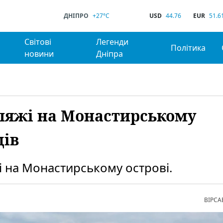
ДНІПРО
+27°C
USD
44.76
EUR
51.6
Світові
Легенди
Політика
новини
Дніпра
ляжі на Монастирському
ців
і на Монастирському острові.
ВІРСА