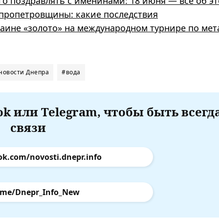
го поздравлять с именинами: 18 июня — все об э
епропетровщины: какие последствия
аине «золото» на международном турнире по ме
новости Днепра
#вода
k или Telegram, чтобы быть всегд
связи
ok.com/novosti.dnepr.info
.me/Dnepr_Info_New