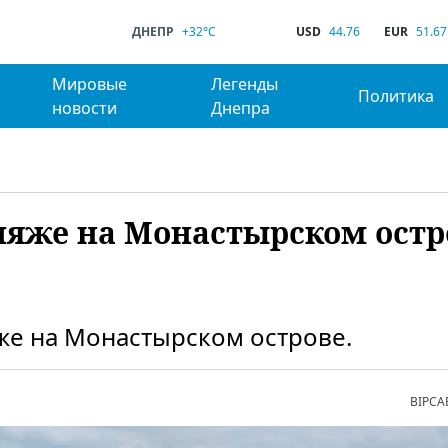
ДНЕПР
+32°C
USD
44.76
EUR
51.67
Мировые
Легенды
Политика
новости
Днепра
ляже на Монастырском остр
же на Монастырском острове.
ВІРСА