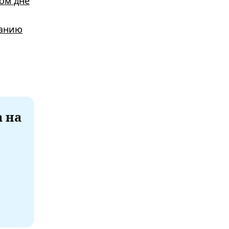
том дне
танию
а на