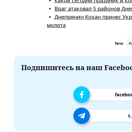
Какой сегодня праздник и ко
Враг атаковал 5 районов Дн
Днепрянин Кохан принес Укр
молота
Теги:
#
Подпишитесь на наш Faceboo
facebo
t