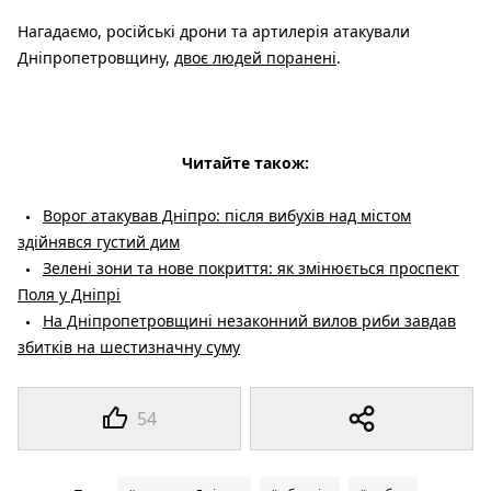
Нагадаємо, російські дрони та артилерія атакували
Дніпропетровщину,
двоє людей поранені
.
Читайте також:
Ворог атакував Дніпро: після вибухів над містом
здійнявся густий дим
Зелені зони та нове покриття: як змінюється проспект
Поля у Дніпрі
На Дніпропетровщині незаконний вилов риби завдав
збитків на шестизначну суму
54