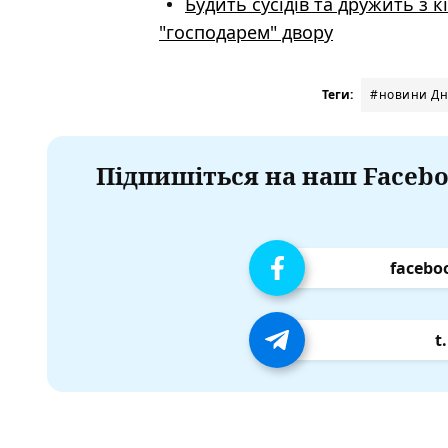
Будить сусідів та дружить з 
"господарем" двору
Теги:
#новини Дн
Підпишіться на наш Facebo
facebo
t