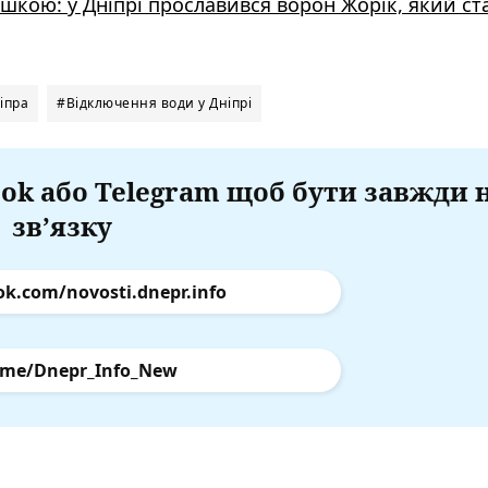
кішкою: у Дніпрі прославився ворон Жорік, який ст
іпра
#Відключення води у Дніпрі
ok або Telegram щоб бути завжди 
зв’язку
ok.com/novosti.dnepr.info
.me/Dnepr_Info_New