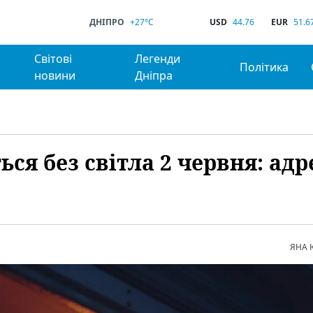
ДНІПРО
+27°C
USD
44.76
EUR
51.6
Світові
Легенди
Політика
новини
Дніпра
ся без світла 2 червня: адр
ЯНА