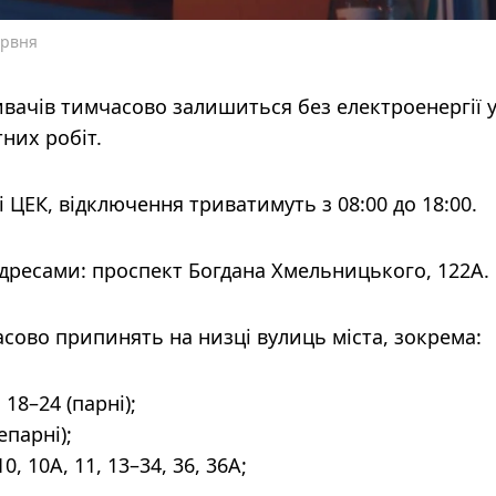
ервня
ивачів тимчасово залишиться без електроенергії у
них робіт.
 ЦЕК, відключення триватимуть з 08:00 до 18:00.
 адресами: проспект Богдана Хмельницького, 122А.
сово припинять на низці вулиць міста, зокрема:
 18–24 (парні);
епарні);
10, 10А, 11, 13–34, 36, 36А;