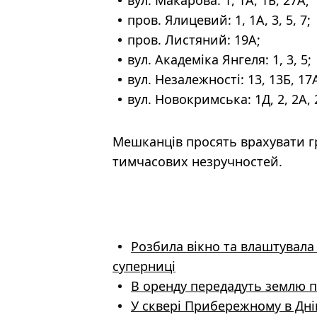
вул. Макарова: 1, 1А, 1Б, 27А;
пров. Ялицевий: 1, 1А, 3, 5, 7;
пров. Листяний: 19А;
вул. Академіка Янгеля: 1, 3, 5;
вул. Незалежності: 13, 13Б, 17
вул. Новокримська: 1Д, 2, 2А, 2Б
Мешканців просять врахувати гр
тимчасових незручностей.
Розбила вікно та влаштувала
суперниці
В оренду передадуть землю п
У сквері Прибережному в Дн