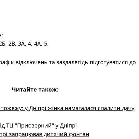
А;
, 2В, 3А, 4, 4А, 5.
афік відключень та заздалегідь підготуватися до
Читайте також:
 пожежу: у Дніпрі жінка намагалася спалити дачу
ід ТЦ "Приозерний" у Дніпрі
іпрі запрацював дитячий фонтан