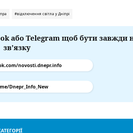
іпра
#відключення світла у Дніпрі
ok або Telegram щоб бути завжди 
зв’язку
ok.com/novosti.dnepr.info
.me/Dnepr_Info_New
КАТЕГОРІЇ