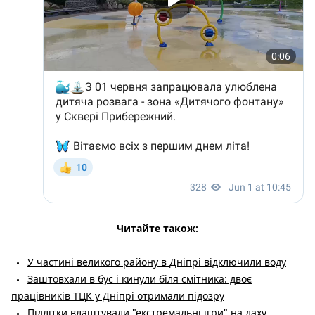
Читайте також:
У частині великого району в Дніпрі відключили воду
Заштовхали в бус і кинули біля смітника: двоє
працівників ТЦК у Дніпрі отримали підозру
Підлітки влаштували "екстремальні ігри" на даху