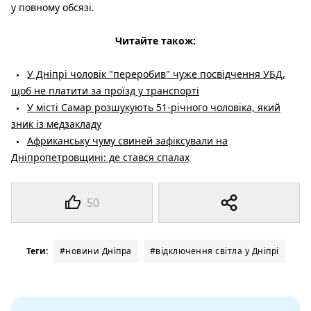
у повному обсязі.
Читайте також:
У Дніпрі чоловік "переробив" чуже посвідчення УБД,
щоб не платити за проїзд у транспорті
У місті Самар розшукують 51-річного чоловіка, який
зник із медзакладу
Африканську чуму свиней зафіксували на
Дніпропетровщині: де стався спалах
50
Теги:
#новини Дніпра
#відключення світла у Дніпрі