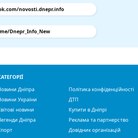
ok.com/novosti.dnepr.info
.me/Dnepr_Info_New
КАТЕГОРІЇ
Новини Дніпра
Політика конфіденційності
Новини України
ДТП
Світові новини
Купити в Дніпрі
Легенди Дніпра
Реклама та партнерство
Спорт
Довідник організацій