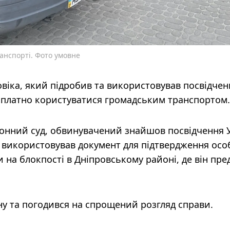
ранспорті. Фото умовне
овіка, який підробив та використовував посвідчен
оплатно користуватися громадським транспортом.
онний суд, обвинувачений знайшов посвідчення 
а використовував документ для підтвердження осо
 на блокпості в Дніпровському районі, де він пре
ну та погодився на спрощений розгляд справи.