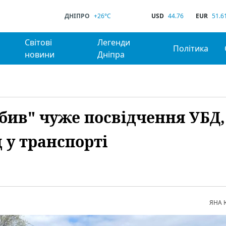
ДНІПРО
+26°C
USD
44.76
EUR
51.6
Світові
Легенди
Політика
новини
Дніпра
обив" чуже посвідчення УБД,
 у транспорті
ЯНА