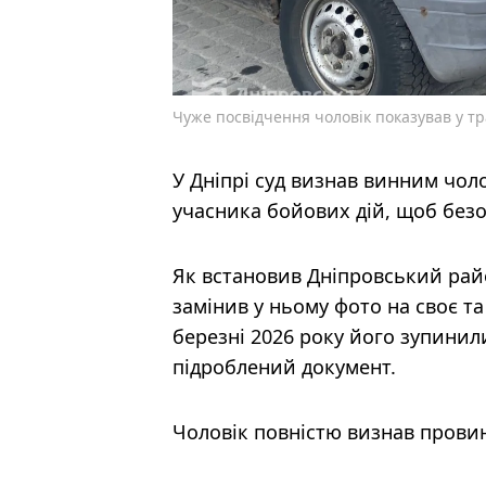
Чуже посвідчення чоловік показував у т
У Дніпрі суд визнав винним чол
учасника бойових дій, щоб без
Як встановив Дніпровський рай
замінив у ньому фото на своє т
березні 2026 року його зупинили
підроблений документ.
Чоловік повністю визнав прови