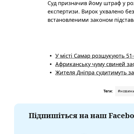
Суд призначив йому штраф у роз
експертизи. Вирок ухвалено бе
встановленими законом підстав
У місті Самар розшукують 51-
Африканську чуму свиней заф
Жителя Дніпра судитимуть з
Теги:
#новини
Підпишіться на наш Facebo