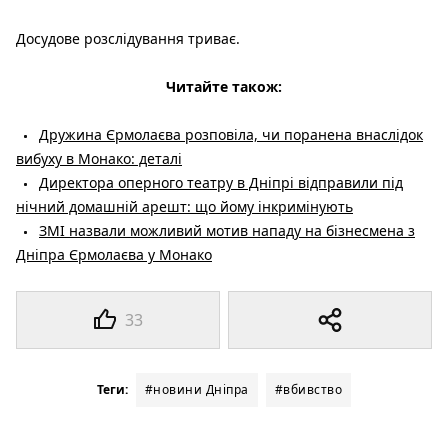
Досудове розслідування триває.
Читайте також:
Дружина Єрмолаєва розповіла, чи поранена внаслідок
вибуху в Монако: деталі
Директора оперного театру в Дніпрі відправили під
нічний домашній арешт: що йому інкримінують
ЗМІ назвали можливий мотив нападу на бізнесмена з
Дніпра Єрмолаєва у Монако
33
Теги:
#новини Дніпра
#вбивство