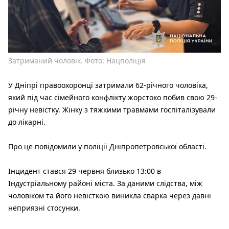
Затриманий чоловік. Фото: Нацполіція
У Дніпрі правоохоронці затримали 62-річного чоловіка,
який під час сімейного конфлікту жорстоко побив свою 29-
річну невістку. Жінку з тяжкими травмами госпіталізували
до лікарні.
Про це повідомили у поліції Дніпропетровської області.
Інцидент стався 29 червня близько 13:00 в
Індустріальному районі міста. За даними слідства, між
чоловіком та його невісткою виникла сварка через давні
неприязні стосунки.