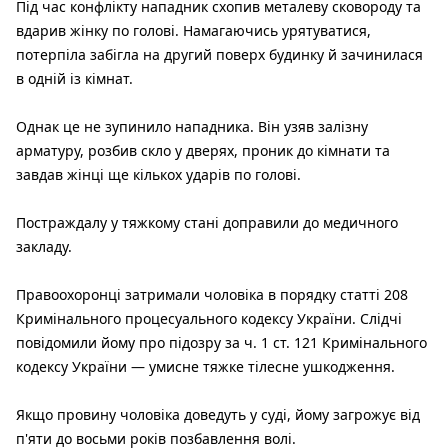
Під час конфлікту нападник схопив металеву сковороду та
вдарив жінку по голові. Намагаючись урятуватися,
потерпіла забігла на другий поверх будинку й зачинилася
в одній із кімнат.
Однак це не зупинило нападника. Він узяв залізну
арматуру, розбив скло у дверях, проник до кімнати та
завдав жінці ще кількох ударів по голові.
Постраждалу у тяжкому стані доправили до медичного
закладу.
Правоохоронці затримали чоловіка в порядку статті 208
Кримінального процесуального кодексу України. Слідчі
повідомили йому про підозру за ч. 1 ст. 121 Кримінального
кодексу України — умисне тяжке тілесне ушкодження.
Якщо провину чоловіка доведуть у суді, йому загрожує від
п'яти до восьми років позбавлення волі.