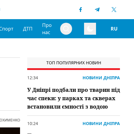
1
Про
Спорт
ДТП
RU
нас
ТОП ПОПУЛЯРНИХ НОВИН
12:34
НОВИНИ ДНІПРА
У Дніпрі подбали про тварин під
час спеки: у парках та скверах
встановили ємності з водою
 ЮХИМЕНКО
10:24
НОВИНИ ДНІПРА