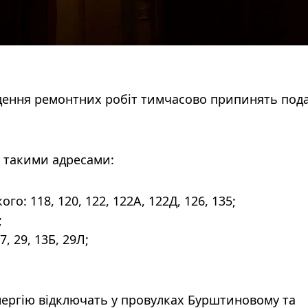
едення ремонтних робіт тимчасово припинять под
за такими адресами:
о: 118, 120, 122, 122А, 122Д, 126, 135;
;
, 29, 13Б, 29Л;
енергію відключать у провулках Бурштиновому та