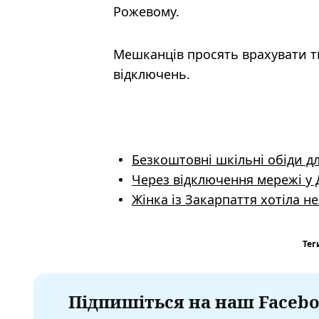
Рожевому.
Мешканців просять врахувати ти
відключень.
Безкоштовні шкільні обіди для
Через відключення мережі у Д
Жінка із Закарпаття хотіла 
Тег
Підпишіться на наш Facebo