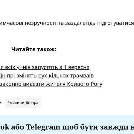
мчасові незручності та заздалегідь підготуватися
Читайте також:
 всіх учнів запустять з 1 вересня
ніпрі змінять рух кількох трамваїв
незаконно вивезти жителя Кривого Рогу
и:
#новини Дніпра
ok або Telegram щоб бути завжди 