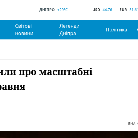
ДНІПРО
+29°C
USD
44.76
EUR
51.6
Світові
Легенди
Політика
новини
Дніпра
или про масштабні
равня
ЯНА