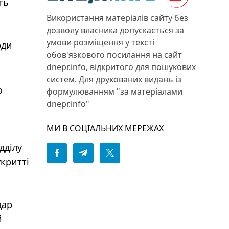
ть
Використання матеріалів сайту без
дозволу власника допускається за
умови розміщення у тексті
юди
обов'язкового посилання на сайт
dnepr.info, відкритого для пошукових
систем. Для друкованих видань із
о
формулюванням "за матеріалами
dnepr.info"
МИ В СОЦІАЛЬНИХ МЕРЕЖАХ
дділу
укритті
дар
й