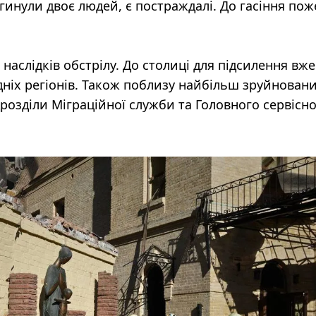
агинули двоє людей, є постраждалі. До гасіння по
 наслідків обстрілу. До столиці для підсилення вже
ідніх регіонів. Також поблизу найбільш зруйнован
розділи Міграційної служби та Головного сервісн