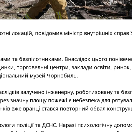
отні локацій, повідомив міністр внутрішніх справ 
ами та безпілотниками. Внаслідок цього понівече
инки, торговельні центри, заклади освіти, ринок,
Національний музей Чорнобиль.
наслідків залучено інженерну, роботизовану та без
ерез значну площу пожежі є небезпека для рятувал
ків вже вранці стався повторний обвал конструкц
логи поліції та ДСНС. Наразі психологічну допом