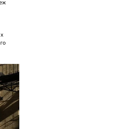
жеж
их
ого