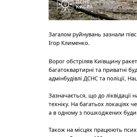
Загалом руйнувань зазнали півс
Ігор Клименко.
Ворог обстріляв Київщину ракет
багатоквартирні та приватні буд
адмінбудівлі ДСНС та поліції, 
Зазначається, що до ліквідації 
техніку. На багатьох локаціях ч
а в одному з пошкоджених будин
Також на місцях працюють психо