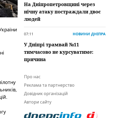
На Дніпропетровщині через
нічну атаку постраждали двоє
людей
України
07:11
НОВИНИ ДНІПРА
У Дніпрі трамвай №11
тимчасово не курсуватиме:
ні
причина
Про нас
пілотну
Реклама та партнерство
ьників,
Довідник організацій
ій.
Автори сайту
огу