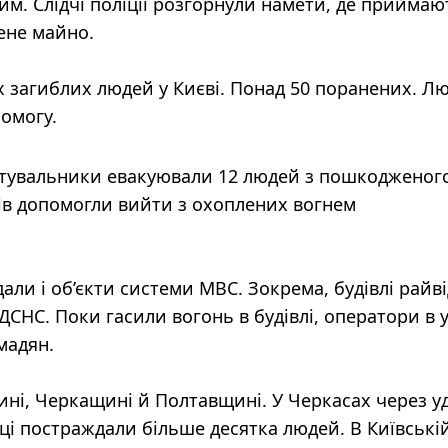
м. Слідчі поліції розгорнули намети, де приймаю
ене майно.
х загиблих людей у Києві. Понад 50 поранених. Л
омогу.
рятувальники евакуювали 12 людей з пошкодженог
ів допомогли вийти з охоплених вогнем
али і об’єкти системи МВС. Зокрема, будівлі райві
 ДСНС. Поки гасили вогонь в будівлі, оператори в 
мадян.
ні, Черкащині й Полтавщині. У Черкасах через у
ці постраждали більше десятка людей. В Київські