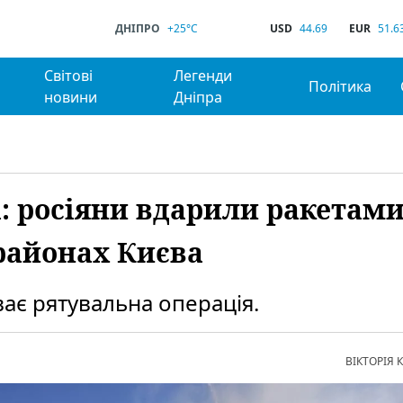
ДНІПРО
+25°C
USD
44.69
EUR
51.6
Світові
Легенди
Політика
новини
Дніпра
: росіяни вдарили ракетами
районах Києва
ає рятувальна операція.
ВІКТОРІЯ