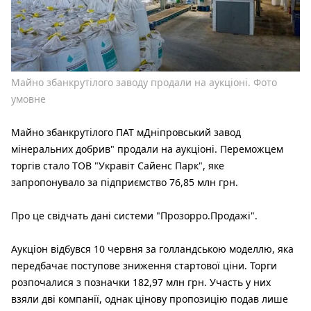
Майно збанкрутілого заводу продали на аукціоні. Фото
умовне
Майно збанкрутілого ПАТ мДніпровський завод
мінеральних добрив" продали на аукціоні. Переможцем
торгів стало ТОВ "Укравіт Сайенс Парк", яке
запропонувало за підприємство 76,85 млн грн.
Про це свідчать дані системи "Прозорро.Продажі".
Аукціон відбувся 10 червня за голландською моделлю, яка
передбачає поступове зниження стартової ціни. Торги
розпочалися з позначки 182,97 млн грн. Участь у них
взяли дві компанії, однак цінову пропозицію подав лише