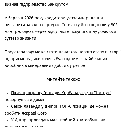
визнав підприємство банкрутом.
У березні 2026 року кредитори ухвалили рішення
виставити завод на продаж. Спочатку його оцінили у 305
млн грн, однак через відсутність покупців ціну довелося
суттєво знизити.
Продаж заводу може стати початком нового етапу в історії
підприємства, яке колись було одним із найбільших
виробників мінеральних добрив у регіоні.
Читайте також:
Після програшу Геннадія Корбана у судах "Цитрус"
повернув свій домен
Сезон лаванди у Дніпрі: ТОП-6 локацій, де можна
зробити яскраві фото
У Дніпрі проведуть масштабний книгообмін: як
долучитися до акції