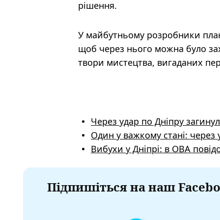
рішення.
У майбутньому розробники план
щоб через нього можна було зах
твори мистецтва, вигаданих пер
Через удар по Дніпру загинул
Один у важкому стані: через
Вибухи у Дніпрі: в ОВА повід
Підпишіться на наш Facebo