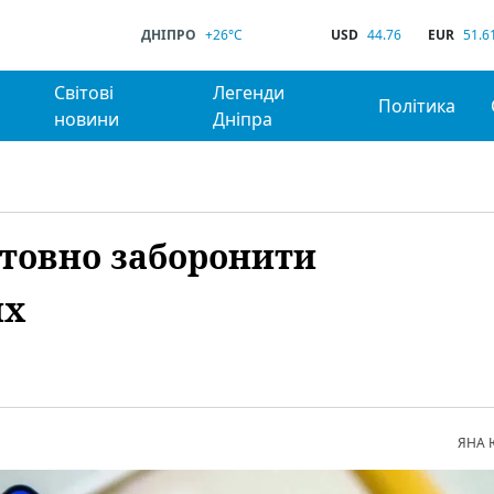
ДНІПРО
+26°C
USD
44.76
EUR
51.6
Світові
Легенди
Політика
новини
Дніпра
штовно заборонити
их
ЯНА