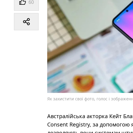
60
Як захистити свої фото, голос і зображен
Австралійська акторка Кейт Бл
Consent Registry, за допомогою
дозволяють вони системам штучн