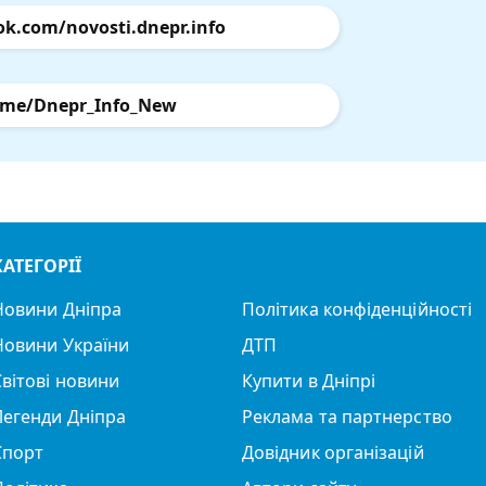
ok.com/novosti.dnepr.info
.me/Dnepr_Info_New
КАТЕГОРІЇ
Новини Дніпра
Політика конфіденційності
Новини України
ДТП
Світові новини
Купити в Дніпрі
Легенди Дніпра
Реклама та партнерство
Спорт
Довідник організацій