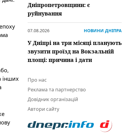
Дніпропетровщини: є
руйнування
 епоху
07.08.2026
НОВИНИ ДНІПРА
ама
У Дніпрі на три місяці планують
звузити проїзд на Вокзальній
площі: причина і дати
або,
а інших
Про нас
а
Реклама та партнерство
Довідник організацій
Автори сайту
же
мову