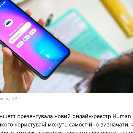
ня від ШІ
аншетт презентувала новий онлайн-реєстр Human
 якого користувачі можуть самостійно визначати, 
ого інтелекту використовувати свої персональні