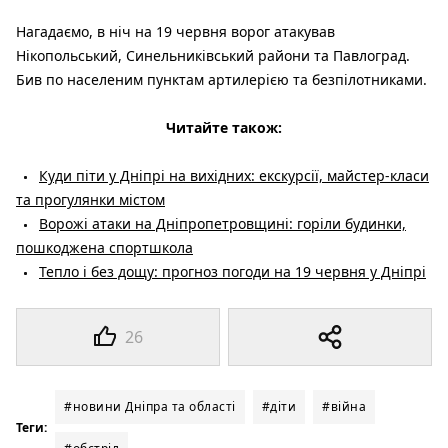
Нагадаємо, в ніч на 19 червня ворог атакував
Нікопольський, Синельниківський райони та Павлоград.
Бив по населеним пунктам артилерією та безпілотниками.
Читайте також:
Куди піти у Дніпрі на вихідних: екскурсії, майстер-класи
та прогулянки містом
Ворожі атаки на Дніпропетровщині: горіли будинки,
пошкоджена спортшкола
Тепло і без дощу: прогноз погоди на 19 червня у Дніпрі
26
#новини Дніпра та області
#діти
#війна
Теги: