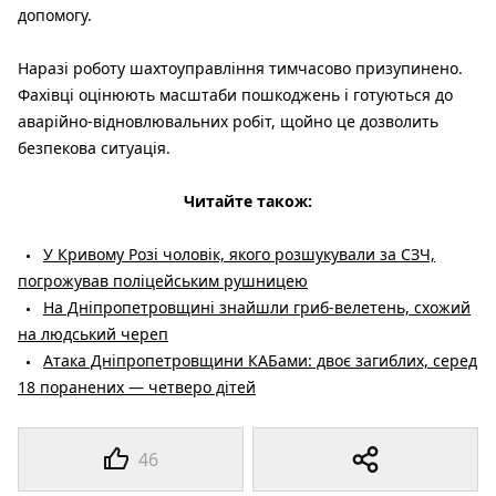
допомогу.
Наразі роботу шахтоуправління тимчасово призупинено.
Фахівці оцінюють масштаби пошкоджень і готуються до
аварійно-відновлювальних робіт, щойно це дозволить
безпекова ситуація.
Читайте також:
У Кривому Розі чоловік, якого розшукували за СЗЧ,
погрожував поліцейським рушницею
На Дніпропетровщині знайшли гриб-велетень, схожий
на людський череп
Атака Дніпропетровщини КАБами: двоє загиблих, серед
18 поранених — четверо дітей
46