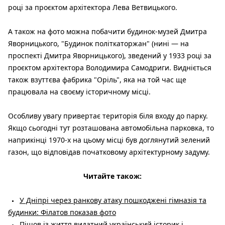
році за проєктом архітектора Лева Ветвицького.
А також на фото можна побачити будинок-музей Дмитра
Яворницького, "Будинок політкаторжан" (нині — на
проспекті Дмитра Яворницького), зведений у 1933 році за
проєктом архітектора Володимира Самодриги. Видніється
також взуттєва фабрика "Оріль", яка на той час ще
працювала на своєму історичному місці.
Особливу увагу привертає територія біля входу до парку.
Якщо сьогодні тут розташована автомобільна парковка, то
наприкінці 1970-х на цьому місці був доглянутий зелений
газон, що відповідав початковому архітектурному задуму.
Читайте також:
У Дніпрі через ранкову атаку пошкоджені гімназія та
будинки: Філатов показав фото
Пішов із життя видатний український історик і