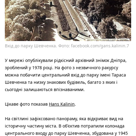
Вхід до парку Шевченка. Фото: facebook.com/gans.kalinin.7
У мережі опублікували рідкісний архівний знімок Дніпра,
зроблений у 1978 році. На фото з незвичного ракурсу
можна побачити центральний вхід до парку імені Тараса
Шевченка та низку знакових будівель, багато з яких і
сьогодні залишаються впізнаваними.
Цікаве фото показав
Hans Kalinin
.
На світлині зафіксовано панораму, яка відкриває вид на
історичну частину міста. В об'єктив потрапили колонада
центрального входу до парку Шевченка, збудована у 1945