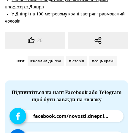
професор з Дніпра
У Дніпрі на 100-метровому крані застряг травмований
чоловік
26
Теги:
#новини Дніпра
#історія
#соцмережі
Підпишіться на наш Facebook або Telegram
щоб бути завжди на зв’язку
facebook.com/novosti.dnepr.info