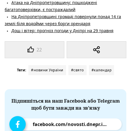
Атака на Дніпропетровщину: пошкоджені
багатоповерхівки, є постраждалий
На Дніпропетровщині громаді повернули понад 14 га
землі біля водойми через борги орендаря
Дощ і вітер: прогноз погоди у Дніпрі на 29 травня
22
Теги:
#новини України
#свято
#календар
Підпишіться на наш Facebook або Telegram
щоб бути завжди на зв’язку
facebook.com/novosti.dnepr.info