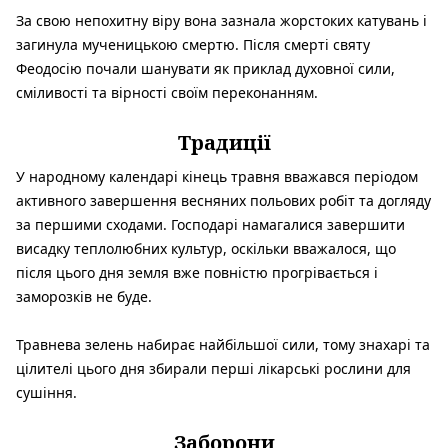
За свою непохитну віру вона зазнала жорстоких катувань і
загинула мученицькою смертю. Після смерті святу
Феодосію почали шанувати як приклад духовної сили,
сміливості та вірності своїм переконанням.
Традиції
У народному календарі кінець травня вважався періодом
активного завершення весняних польових робіт та догляду
за першими сходами. Господарі намагалися завершити
висадку теплолюбних культур, оскільки вважалося, що
після цього дня земля вже повністю прогрівається і
заморозків не буде.
Травнева зелень набирає найбільшої сили, тому знахарі та
цілителі цього дня збирали перші лікарські рослини для
сушіння.
Заборони