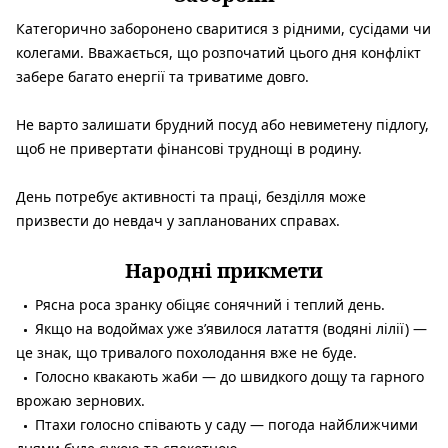
Категорично заборонено сваритися з рідними, сусідами чи
колегами. Вважається, що розпочатий цього дня конфлікт
забере багато енергії та триватиме довго.
Не варто залишати брудний посуд або невиметену підлогу,
щоб не привертати фінансові труднощі в родину.
День потребує активності та праці, безділля може
призвести до невдач у запланованих справах.
Народні прикмети
Рясна роса зранку обіцяє сонячний і теплий день.
Якщо на водоймах уже з’явилося латаття (водяні лілії) —
це знак, що тривалого похолодання вже не буде.
Голосно квакають жаби — до швидкого дощу та гарного
врожаю зернових.
Птахи голосно співають у саду — погода найближчими