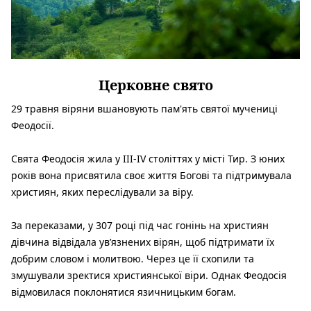
Церковне свято
29 травня віряни вшановують пам'ять святої мучениці
Феодосії.
Свята Феодосія жила у III-IV століттях у місті Тир. З юних
років вона присвятила своє життя Богові та підтримувала
християн, яких переслідували за віру.
За переказами, у 307 році під час гонінь на християн
дівчина відвідала ув’язнених вірян, щоб підтримати їх
добрим словом і молитвою. Через це її схопили та
змушували зректися християнської віри. Однак Феодосія
відмовилася поклонятися язичницьким богам.