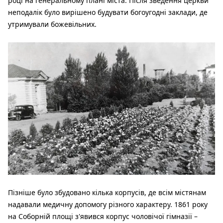
році на генеральному плані міста. Після зведення церкви
неподалік було вирішено будувати богоугодні заклади, де
утримували божевільних.
Пізніше було збудовано кілька корпусів, де всім містянам
надавали медичну допомогу різного характеру. 1861 року
на Соборній площі з'явився корпус чоловічої гімназії –