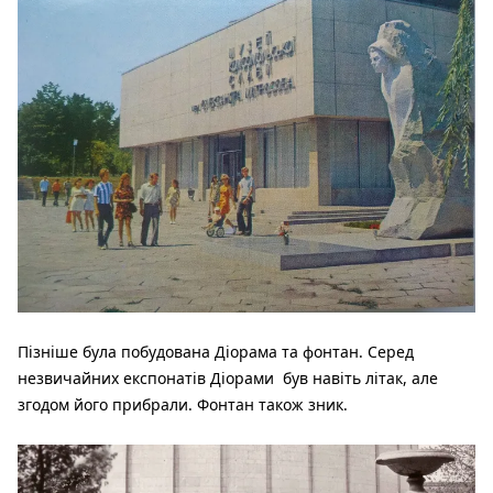
Пізніше була побудована Діорама та фонтан. Серед
незвичайних експонатів Діорами був навіть літак, але
згодом його прибрали. Фонтан також зник.