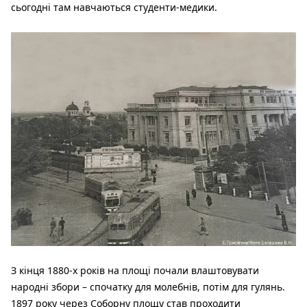
сьогодні там навчаються студенти-медики.
З кінця 1880-х років на площі почали влаштовувати
народні збори – спочатку для молебнів, потім для гулянь.
1897 року через Соборну площу став проходити