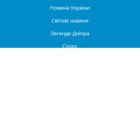
Новини України
Світові новини
Легенди Дніпра
Спорт
Політика
Про нас
Політика конфіденційності
ДТП
Купити в Дніпрі
Реклама та партнерство
Довідник організацій