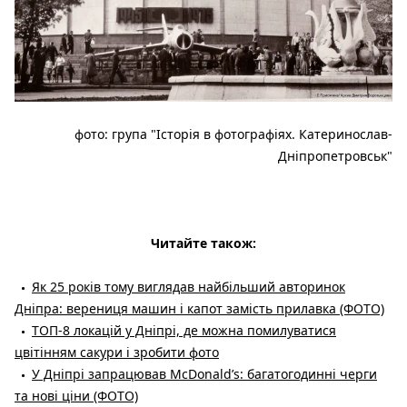
фото: група "Історія в фотографіях. Катеринослав-
Дніпропетровськ"
Читайте також:
Як 25 років тому виглядав найбільший авторинок
Дніпра: верениця машин і капот замість прилавка (ФОТО)
ТОП-8 локацій у Дніпрі, де можна помилуватися
цвітінням сакури і зробити фото
У Дніпрі запрацював McDonald’s: багатогодинні черги
та нові ціни (ФОТО)