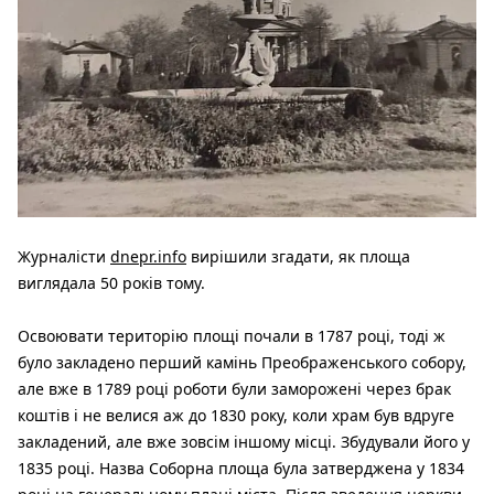
Журналісти
dnepr.info
вирішили згадати, як площа
виглядала 50 років тому.
Освоювати територію площі почали в 1787 році, тоді ж
було закладено перший камінь Преображенського собору,
але вже в 1789 році роботи були заморожені через брак
коштів і не велися аж до 1830 року, коли храм був вдруге
закладений, але вже зовсім іншому місці. Збудували його у
1835 році. Назва Соборна площа була затверджена у 1834