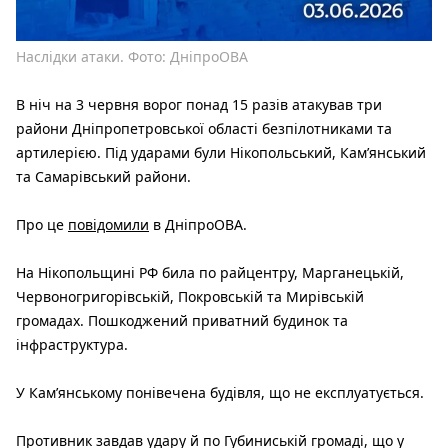
Наслідки атаки. Фото: ДніпроОВА
В ніч на 3 червня ворог понад 15 разів атакував три
райони Дніпропетровської області безпілотниками та
артилерією. Під ударами були Нікопольський, Камʼянський
та Самарівський райони.
Про це
повідомили
в ДніпроОВА.
На Нікопольщині РФ била по райцентру, Марганецькій,
Червоногригорівській, Покровській та Мирівській
громадах. Пошкоджений приватний будинок та
інфраструктура.
У Кам’янському понівечена будівля, що не експлуатується.
Противник завдав удару й по Губиниській громаді, що у