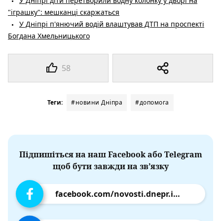
У Дніпрі діти перетворили водну колонку у дворі на
"іграшку": мешканці скаржаться
У Дніпрі п'янючий водій влаштував ДТП на проспекті
Богдана Хмельницького
58
Теги:
#новини Дніпра
#допомога
Підпишіться на наш Facebook або Telegram
щоб бути завжди на зв’язку
facebook.com/novosti.dnepr.info