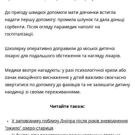
До приїзду швидкої допомоги мати дівчинки встигла
надати першу допомогу: промила шлунок та дала доньці
сорбенти. Після огляду парамедик наполіг на
госпіталізації.
Школярку оперативно доправили до міської дитячої
лікарні для подальшого обстеження та нагляду лікарів.
Медики вкотре нагадують: у разі психологічної кризи або
ознак емоційного виснаження у дітей важливо своєчасно
звертатися по допомогу до фахівців та не залишати дитину
наодинці зі своїми переживаннями.
Читайте також:
У заповіднику поблизу Дніпра після років зневоднення
"ожило" озеро-стариця