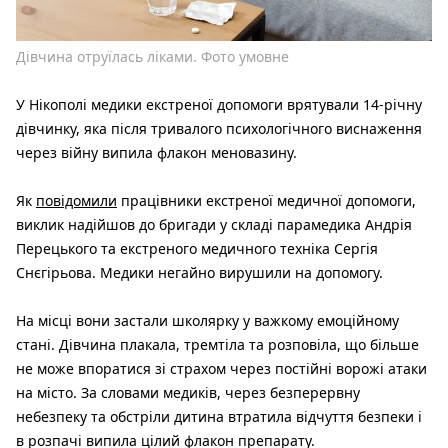
Дівчина отруїлась ліками. Фото умовне
У Нікополі медики екстреної допомоги врятували 14-річну
дівчинку, яка після тривалого психологічного виснаження
через війну випила флакон меновазину.
Як
повідомили
працівники екстреної медичної допомоги,
виклик надійшов до бригади у складі парамедика Андрія
Перецького та екстреного медичного техніка Сергія
Снєгірьова. Медики негайно вирушили на допомогу.
На місці вони застали школярку у важкому емоційному
стані. Дівчина плакала, тремтіла та розповіла, що більше
не може впоратися зі страхом через постійні ворожі атаки
на місто. За словами медиків, через безперервну
небезпеку та обстріли дитина втратила відчуття безпеки і
в розпачі випила цілий флакон препарату.