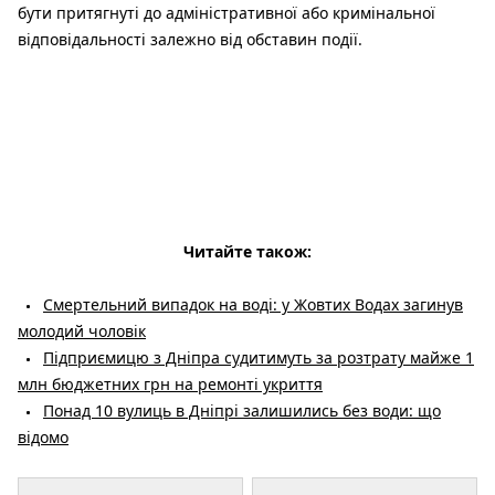
бути притягнуті до адміністративної або кримінальної
відповідальності залежно від обставин події.
Читайте також:
Смертельний випадок на воді: у Жовтих Водах загинув
молодий чоловік
Підприємицю з Дніпра судитимуть за розтрату майже 1
млн бюджетних грн на ремонті укриття
Понад 10 вулиць в Дніпрі залишились без води: що
відомо