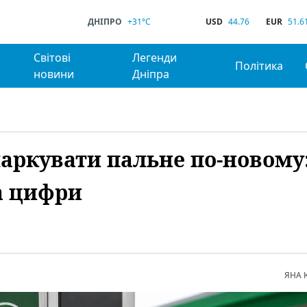
ДНІПРО
+31°C
USD
44.76
EUR
51.6
Світові
Легенди
Політика
новини
Дніпра
маркувати пальне по-новому
а цифри
ЯНА