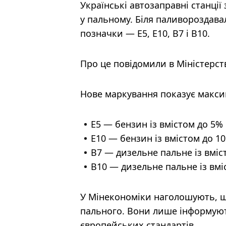
Українські автозаправні станції
у пальному. Біля паливороздава
позначки — E5, E10, B7 і B10.
Про це повідомили в Міністерст
Нове маркування показує максим
E5 — бензин із вмістом до 5% 
E10 — бензин із вмістом до 1
B7 — дизельне пальне із вміс
B10 — дизельне пальне із вмі
У Мінекономіки наголошують, щ
пального. Вони лише інформують
європейських стандартів.