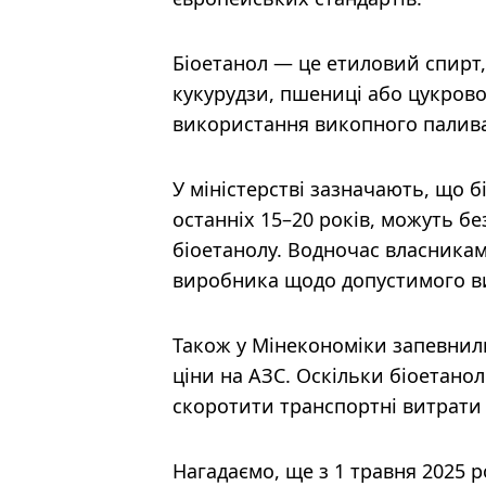
Біоетанол — це етиловий спирт
кукурудзи, пшениці або цукрово
використання викопного палива
У міністерстві зазначають, що 
останніх 15–20 років, можуть б
біоетанолу. Водночас власникам
виробника щодо допустимого в
Також у Мінекономіки запевнил
ціни на АЗС. Оскільки біоетано
скоротити транспортні витрати 
Нагадаємо, ще з 1 травня 2025 ро