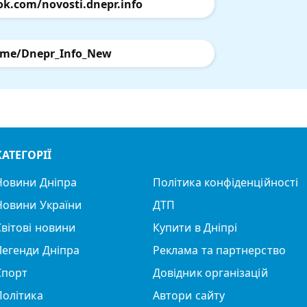
ok.com/novosti.dnepr.info
.me/Dnepr_Info_New
КАТЕГОРІЇ
Новини Дніпра
Політика конфіденційності
Новини України
ДТП
Світові новини
Купити в Дніпрі
Легенди Дніпра
Реклама та партнерство
Спорт
Довідник організацій
Політика
Автори сайту