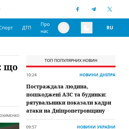
1
Про
Спорт
ДТП
RU
нас
ТОП ПОПУЛЯРНИХ НОВИН
: що
10:24
НОВИНИ ДНІПРА
Постраждала людина,
пошкоджені АЗС та будинки:
рятувальники показали кадри
атаки на Дніпропетровщину
 ЮХИМЕНКО
09:57
НОВИНИ УКРАЇНИ