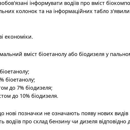
 зобов'язані інформувати водіїв про вміст біокомп
льних колонок та на інформаційних табло з'явили
ві економіки.
альний вміст біоетанолу або біодизеля у пально
біоетанолу;
0% біоетанолу;
том до 7% біодизеля;
стом до 10% біодизеля.
о нові позначки не означають появу нових видів
 водіїв про склад бензину чи дизеля відповідно 