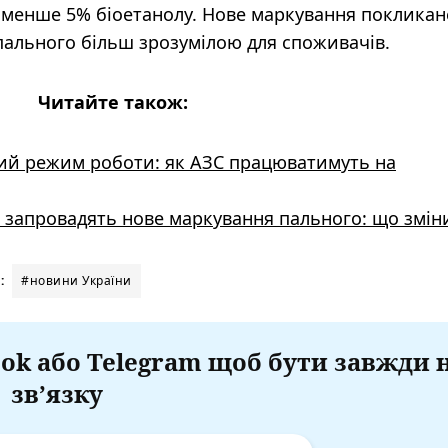
менше 5% біоетанолу. Нове маркування покликан
пального більш зрозумілою для споживачів.
Читайте також:
ий режим роботи: як АЗС працюватимуть на
я запровадять нове маркування пального: що змін
:
#новини України
ok або Telegram щоб бути завжди 
зв’язку