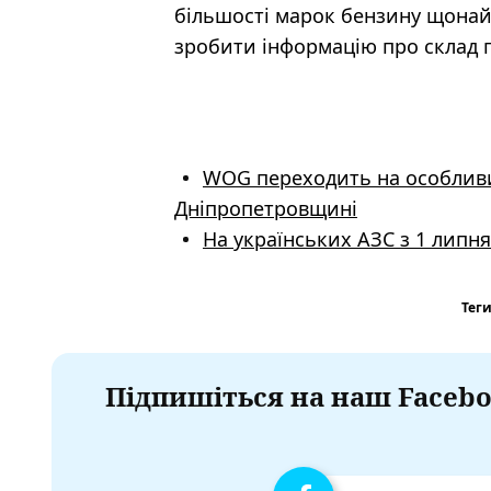
більшості марок бензину щонай
зробити інформацію про склад 
WOG переходить на особлив
Дніпропетровщині
На українських АЗС з 1 липн
Теги
Підпишіться на наш Facebo