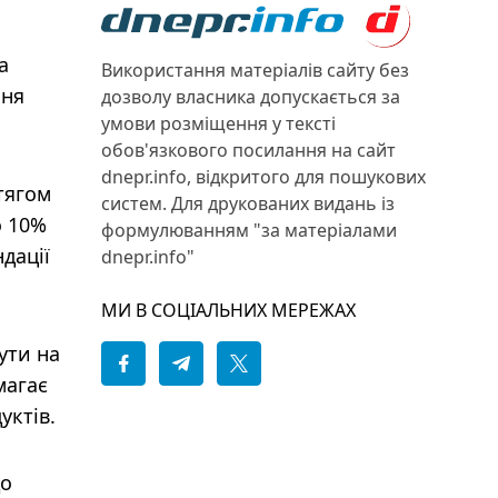
а
Використання матеріалів сайту без
ння
дозволу власника допускається за
умови розміщення у тексті
обов'язкового посилання на сайт
dnepr.info, відкритого для пошукових
тягом
систем. Для друкованих видань із
о 10%
формулюванням "за матеріалами
дації
dnepr.info"
МИ В СОЦІАЛЬНИХ МЕРЕЖАХ
ути на
магає
уктів.
до