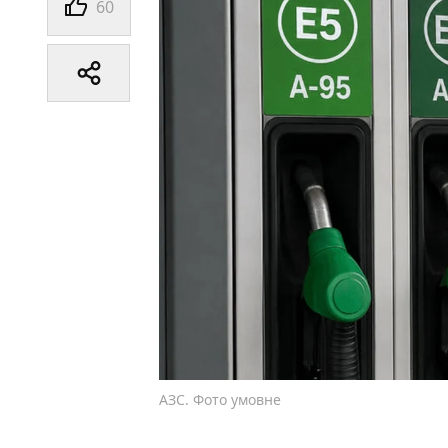
60
АЗС. Фото умовне