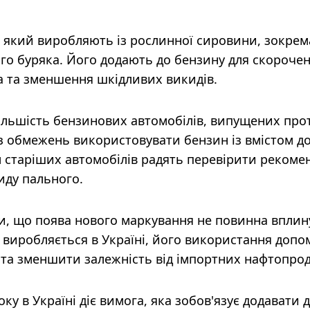
, який виробляють із рослинної сировини, зокрем
го буряка. Його додають до бензину для скороче
 та зменшення шкідливих викидів.
більшість бензинових автомобілів, випущених про
ез обмежень використовувати бензин із вмістом д
 старіших автомобілів радять перевірити рекомен
иду пального.
и, що поява нового маркування не повинна вплин
л виробляється в Україні, його використання допо
та зменшити залежність від імпортних нафтопрод
ку в Україні діє вимога, яка зобов'язує додавати 