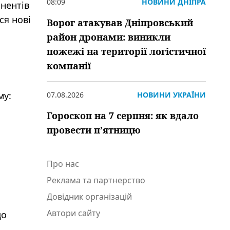
08:09
НОВИНИ ДНІПРА
онентів
ся нові
Ворог атакував Дніпровський
район дронами: виникли
пожежі на території логістичної
компанії
му:
07.08.2026
НОВИНИ УКРАЇНИ
Гороскоп на 7 серпня: як вдало
провести пʼятницю
Про нас
Реклама та партнерство
Довідник організацій
Автори сайту
до