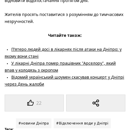
відновити водопостачання протягом дня.
Жителів просять поставитися з розумінням до тимчасових
незручностей.
Читайте також:
П’ятеро людей досі в лікарнях після атаки на Дніпро: у
якому вони стані
У лікарні Дніпра помер працівник "Арселору", який
впав у колодязь з окропом
Відомий український шоумен скасував концерт у Дніпрі
через День жалоби
22
#новини Дніпра
#Відключення води у Дніпрі
Теги: