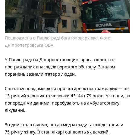
Пошкоджена в Павлограді багатоповерхівка. Фото:
Дніпропетровська ОВА
У Павлограді на Дніпропетровщині зросла кількість
постраждалих внаслідок ворожого обстрілу. Загалом
поранень зазнали п’ятеро людей.
Спочатку повідомлялося про чотирьох постраждалих — це
13-річний хлопчик та чоловіки 43, 44 і 79 років. Усі вони, за
попередніми даними, перебувають на амбулаторному
лікуванні.
Згодом стало відомо, що до медзакладу також доставили
75-річну жінку. Її стан лікарі оцінюють як важкий,