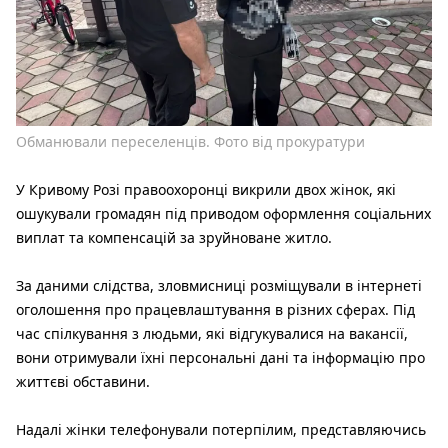
Обманювали переселенців. Фото від прокуратури
У Кривому Розі правоохоронці викрили двох жінок, які
ошукували громадян під приводом оформлення соціальних
виплат та компенсацій за зруйноване житло.
За даними слідства, зловмисниці розміщували в інтернеті
оголошення про працевлаштування в різних сферах. Під
час спілкування з людьми, які відгукувалися на вакансії,
вони отримували їхні персональні дані та інформацію про
життєві обставини.
Надалі жінки телефонували потерпілим, представляючись