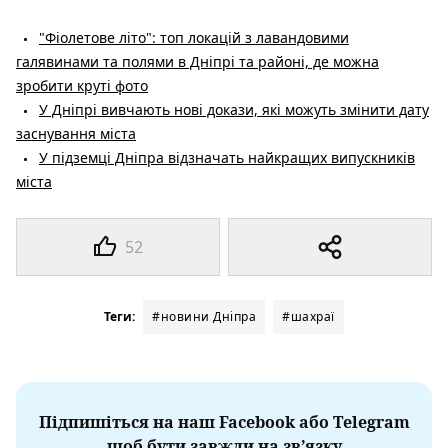
"Фіолетове літо": топ локацій з лавандовими
галявинами та полями в Дніпрі та районі, де можна
зробити круті фото
У Дніпрі вивчають нові докази, які можуть змінити дату
заснування міста
У підземці Дніпра відзначать найкращих випускників
міста
52
Теги:
#новини Дніпра
#шахраї
Підпишіться на наш Facebook або Telegram
щоб бути завжди на зв’язку