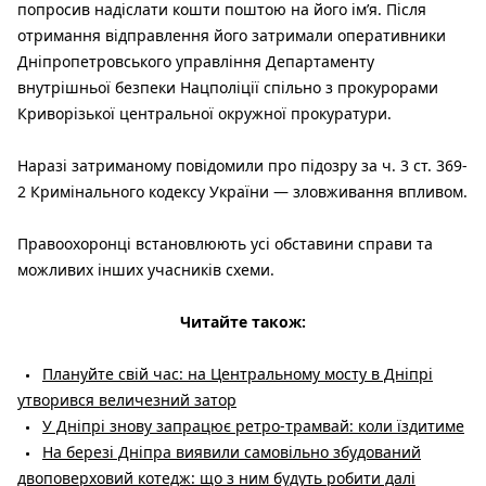
попросив надіслати кошти поштою на його ім’я. Після
отримання відправлення його затримали оперативники
Дніпропетровського управління Департаменту
внутрішньої безпеки Нацполіції спільно з прокурорами
Криворізької центральної окружної прокуратури.
Наразі затриманому повідомили про підозру за ч. 3 ст. 369-
2 Кримінального кодексу України — зловживання впливом.
Правоохоронці встановлюють усі обставини справи та
можливих інших учасників схеми.
Читайте також:
Плануйте свій час: на Центральному мосту в Дніпрі
утворився величезний затор
У Дніпрі знову запрацює ретро-трамвай: коли їздитиме
На березі Дніпра виявили самовільно збудований
двоповерховий котедж: що з ним будуть робити далі