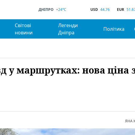
ДНІПРО
+24°C
USD
44.76
EUR
51.6
Світові
Легенди
Політика
новини
Дніпра
д у маршрутках: нова ціна з
ЯНА