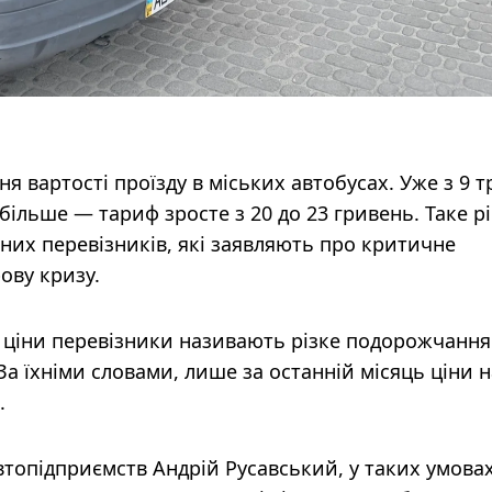
я вартості проїзду в міських автобусах. Уже з 9 т
ільше — тариф зросте з 20 до 23 гривень. Таке р
них перевізників, які заявляють про критичне
ову кризу.
ціни перевізники називають різке подорожчання
За їхніми словами, лише за останній місяць ціни н
.
втопідприємств Андрій Русавський, у таких умовах