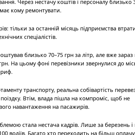
ання. Через нестачу коштів і персоналу близько 
має кому ремонтувати.
рів: тільки за останній місяць підприємства втрат
ехнічних спеціалістів.
штував близько 70–75 грн за літр, але вже зараз 
грн. На цьому фоні перевізники звернулися до міс
ариф.
таменту транспорту, реальна собівартість переве
 поїздку. Втім, влада пішла на компроміс, щоб не
вого навантаження на пасажирів.
лемою стала нестача кадрів. Лише за березень і 
100 водіїв. Багато хто переходить на більш оплач