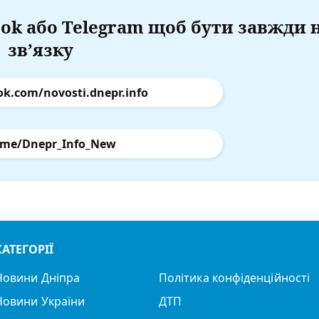
ok або Telegram щоб бути завжди 
зв’язку
ok.com/novosti.dnepr.info
.me/Dnepr_Info_New
КАТЕГОРІЇ
Новини Дніпра
Політика конфіденційності
Новини України
ДТП