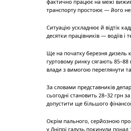
фактично працює на межі вижив
транспорту простоює — його не
Ситуацію ускладнює й відтік кад
десятки працівників — водіїв і т
Ще на початку березня дизель ко
гуртовому ринку сягають 85–88 
влади з вимогою переглянути т
За словами представників депар
сьогодні становить 28–32 грн за
допустити ще більшого фінансо
Окрім пального, серйозною проб
у Дніпрі галузь покинули понад 