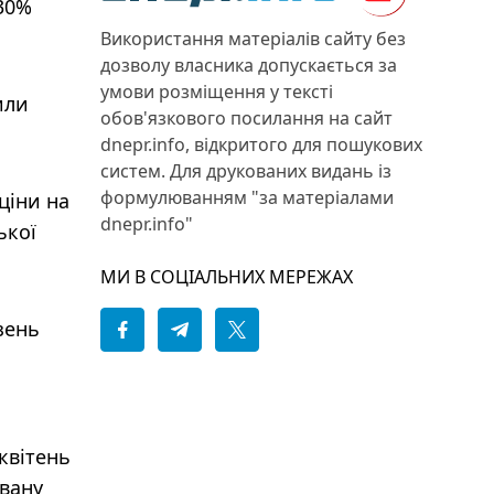
30%
Використання матеріалів сайту без
дозволу власника допускається за
умови розміщення у тексті
или
обов'язкового посилання на сайт
dnepr.info, відкритого для пошукових
систем. Для друкованих видань із
формулюванням "за матеріалами
ціни на
dnepr.info"
ької
МИ В СОЦІАЛЬНИХ МЕРЕЖАХ
зень
квітень
увану