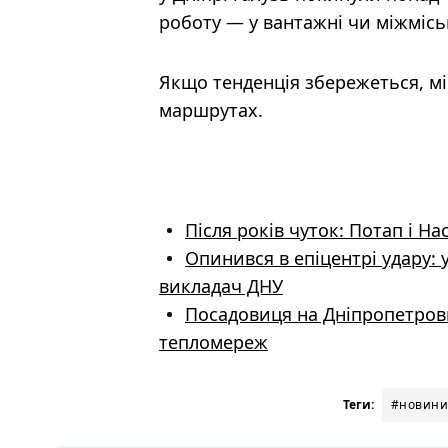
роботу — у вантажні чи міжмісь
Якщо тенденція збережеться, мі
маршрутах.
Після років чуток: Потап і 
Опинився в епіцентрі удару: 
викладач ДНУ
Посадовиця на Дніпропетровщ
тепломереж
Теги:
#новини