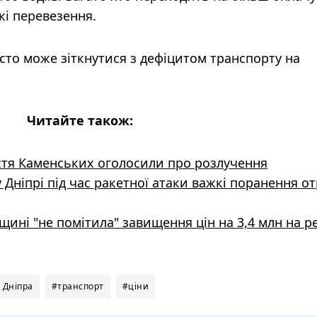
кі перевезення.
сто може зіткнутися з дефіцитом транспорту на
Читайте також:
Настя Каменських оголосили про розлучення
у Дніпрі під час ракетної атаки важкі поранення о
ині "не помітила" завищення цін на 3,4 млн на р
 Дніпра
#транспорт
#ціни