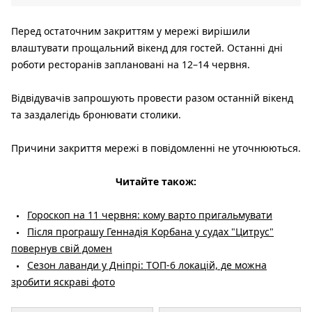
Перед остаточним закриттям у мережі вирішили
влаштувати прощальний вікенд для гостей. Останні дні
роботи ресторанів заплановані на 12–14 червня.
Відвідувачів запрошують провести разом останній вікенд
та заздалегідь бронювати столики.
Причини закриття мережі в повідомленні не уточнюються.
Читайте також:
Гороскоп на 11 червня: кому варто пригальмувати
Після програшу Геннадія Корбана у судах "Цитрус"
повернув свій домен
Сезон лаванди у Дніпрі: ТОП-6 локацій, де можна
зробити яскраві фото