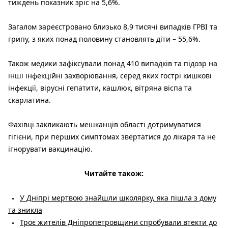
тиждень показник зріс на 5,6%.
Загалом зареєстровано близько 8,9 тисячі випадків ГРВІ та
грипу, з яких понад половину становлять діти – 55,6%.
Також медики зафіксували понад 410 випадків та підозр на
інші інфекційні захворювання, серед яких гострі кишкові
інфекції, вірусні гепатити, кашлюк, вітряна віспа та
скарлатина.
Фахівці закликають мешканців області дотримуватися
гігієни, при перших симптомах звертатися до лікаря та не
ігнорувати вакцинацію.
Читайте також:
У Дніпрі мертвою знайшли школярку, яка пішла з дому
та зникла
Троє жителів Дніпропетровщини спробували втекти до