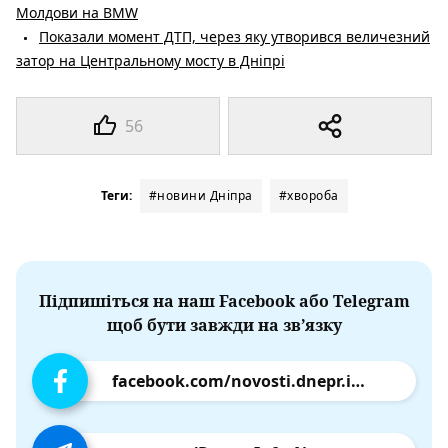
Молдови на BMW
Показали момент ДТП, через яку утворився величезний
затор на Центральному мосту в Дніпрі
56
Теги:
#новини Дніпра
#хвороба
Підпишіться на наш Facebook або Telegram
щоб бути завжди на зв’язку
facebook.com/novosti.dnepr.info