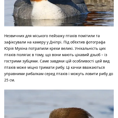
Незвичних для міського пейзажу птахів помітили та
зафіксували на камеру у Дніпрі. Під об’єктив фотографа
Юрія Мухіна потрапили крехи великі. Унікальність цих
птахів полягає в тому, що вони мають цікавий дзьоб – із
гострими зубцями. Саме завдяки цій особливості цей вид
птахів може міцно тримати рибу. Ці качки вважаються
управними рибалкам серед птахів і можуть ловити рибу до
25 см.