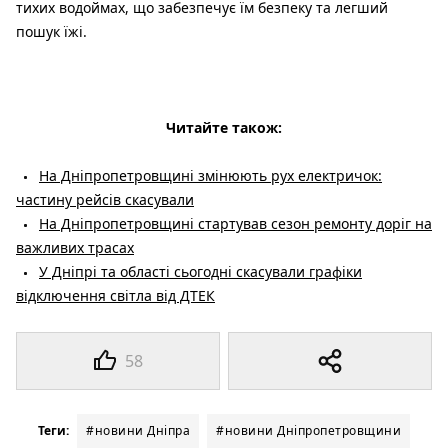
тихих водоймах, що забезпечує їм безпеку та легший
пошук їжі.
Читайте також:
На Дніпропетровщині змінюють рух електричок:
частину рейсів скасували
На Дніпропетровщині стартував сезон ремонту доріг на
важливих трасах
У Дніпрі та області сьогодні скасували графіки
відключення світла від ДТЕК
58
Теги:
#новини Дніпра
#новини Дніпропетровщини