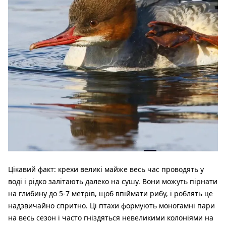
Цікавий факт: крехи великі майже весь час проводять у
воді і рідко залітають далеко на сушу. Вони можуть пірнати
на глибину до 5-7 метрів, щоб впіймати рибу, і роблять це
надзвичайно спритно. Ці птахи формують моногамні пари
на весь сезон і часто гніздяться невеликими колоніями на