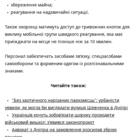
збереження майна;
реагування на надзвичайні ситуації.
Також охоронці матимуть доступ до тривожних кнопок для
виклику мобільної групи швидкого реагування, яка має
приїжджати на місце не пізніше ніж за 10 хвилин.
Персонал забезпечать засобами зв’язку, спецзасобами
самооборони та форменим одягом із розпізнавальними
знаками.
Читайте також:
"Без хаотичного нарізаних паркомісць": урбаністи
уявили, як могла би виглядати вулиця Шевченка в Дніпрі
Українців хочуть зобов’язати щороку проходити
військовий вишкіл: зʼявився законопроєкт
Адвокат з Дніпра на замовлення розсилав зброю
поштою