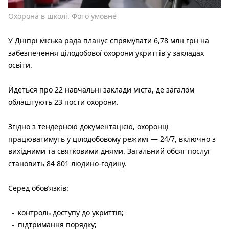
Охорона в школі. Фото умовне
У Дніпрі міська рада планує спрямувати 6,78 млн грн на
забезпечення цілодобової охорони укриттів у закладах
освіти.
Йдеться про 22 навчальні заклади міста, де загалом
облаштують 23 пости охорони.
Згідно з
тендерною
документацією, охоронці
працюватимуть у цілодобовому режимі — 24/7, включно з
вихідними та святковими днями. Загальний обсяг послуг
становить 84 801 людино-годину.
Серед обов’язків:
контроль доступу до укриттів;
підтримання порядку;