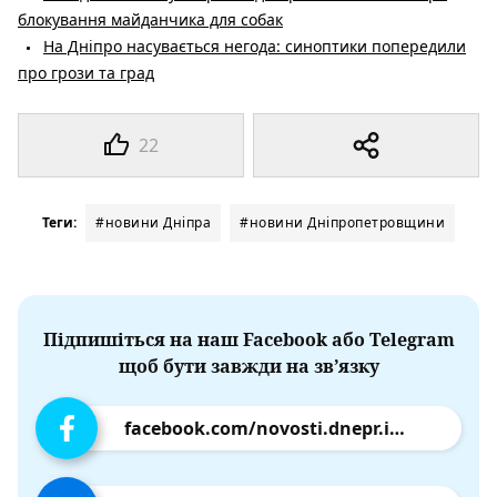
блокування майданчика для собак
На Дніпро насувається негода: синоптики попередили
про грози та град
22
Теги:
#новини Дніпра
#новини Дніпропетровщини
Підпишіться на наш Facebook або Telegram
щоб бути завжди на зв’язку
facebook.com/novosti.dnepr.info