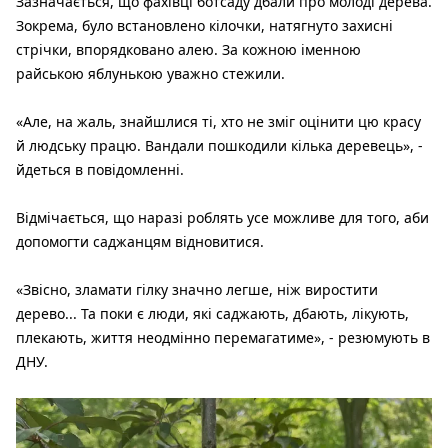
Зазначається, що фахівці ботсаду дбали про молоді дерева.
Зокрема, було встановлено кілочки, натягнуто захисні
стрічки, впорядковано алею. За кожною іменною
райською яблунькою уважно стежили.
«Але, на жаль, знайшлися ті, хто не зміг оцінити цю красу
й людську працю. Вандали пошкодили кілька деревець», -
йдеться в повідомленні.
Відмічається, що наразі роблять усе можливе для того, аби
допомогти саджанцям відновитися.
«Звісно, зламати гілку значно легше, ніж виростити
дерево... Та поки є люди, які саджають, дбають, лікують,
плекають, життя неодмінно перемагатиме», - резюмують в
ДНУ.