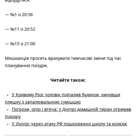
— №1 о 20:56
— №11 о 20:52
— №15 о 21:00
Мешканців просять врахувати тимчасові зміни під час
планування поїздок.
Читайте також:
У Кривому Розі чоловік підпалив будинок, кинувши
пляшку з запалювальною сумішшю
Погрози, опір і втеча: у Дніпрі домашній тиран отримав
підозру
У Дніпрі через атаку РФ пошкоджено школу та коледж