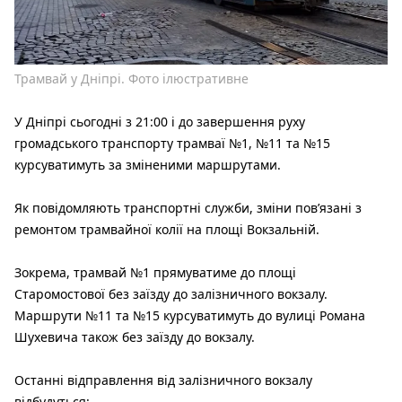
Трамвай у Дніпрі. Фото ілюстративне
У Дніпрі сьогодні з 21:00 і до завершення руху
громадського транспорту трамваї №1, №11 та №15
курсуватимуть за зміненими маршрутами.
Як повідомляють транспортні служби, зміни пов’язані з
ремонтом трамвайної колії на площі Вокзальній.
Зокрема, трамвай №1 прямуватиме до площі
Старомостової без заїзду до залізничного вокзалу.
Маршрути №11 та №15 курсуватимуть до вулиці Романа
Шухевича також без заїзду до вокзалу.
Останні відправлення від залізничного вокзалу
відбудуться: