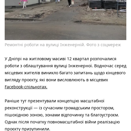
Ремонтні роботи на вулиці Інженерній. Фото з соцмереж
У Дніпрі на житловому масиві 12 квартал розпочалися
роботи з облаштування вулиці Інженерної. Водночас серед
місцевих жителів виникло багато запитань щодо кінцевого
вигляду проєкту, які вони висловлюють в місцевих
Facebook-спільнотах.
Раніше тут презентували концепцію масштабної
реконструкції — із сучасним громадським простором,
пішохідною зоною, зонами відпочинку та благоустроєм.
Однак після початку повномасштабної війни реалізацію
проєкту призупинили.