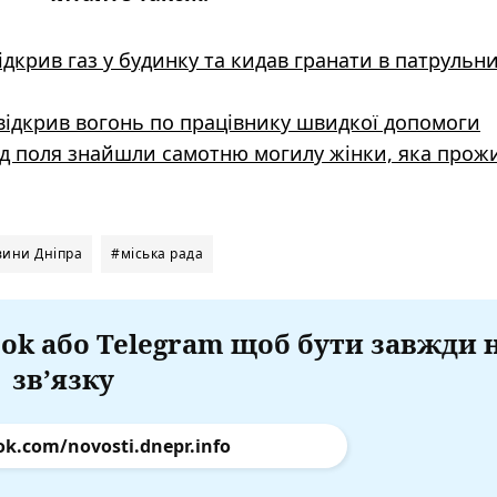
крив газ у будинку та кидав гранати в патрульни
 відкрив вогонь по працівнику швидкої допомоги
д поля знайшли самотню могилу жінки, яка прож
ини Дніпра
#міська рада
ok або Telegram щоб бути завжди 
зв’язку
ok.com/novosti.dnepr.info