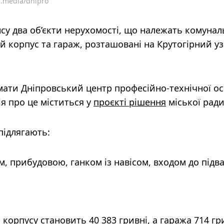
e.media/dnipro
нсу два об’єкти нерухомості, що належать комуна
 корпус та гараж, розташовані на Крутогірний узв
мати Дніпровський центр професійно-технічної ос
ія про це міститься у
проєкті рішення
міської ради
підлягають:
м, прибудовою, ганком із навісом, входом до підва
корпусу становить 40 383 гривні, а гаража 714 гр