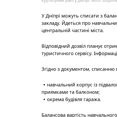
Крутогірний узвіз у Дніпрі. Фото: suspiln
У Дніпрі можуть списати з бала
закладу. Йдеться про навчальний
центральній частині міста.
Відповідний дозвіл планує отри
туристичного сервісу. Інформац
Згідно з документом, списанню 
навчальний корпус із підвало
приямками та балконом;
окрема будівля гаража.
Балансова вартість навчального 