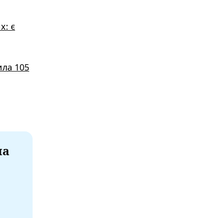
х: є
ила 105
на