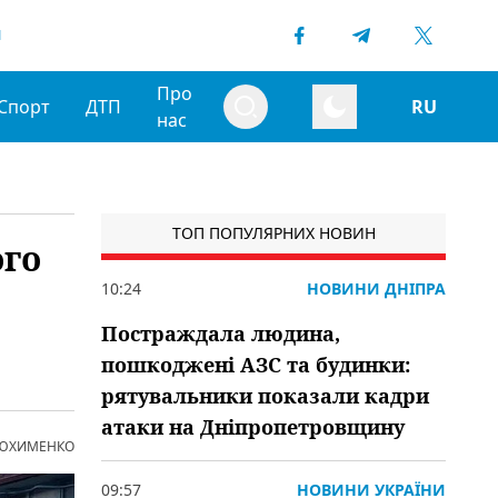
1
Про
Спорт
ДТП
RU
нас
ТОП ПОПУЛЯРНИХ НОВИН
ого
10:24
НОВИНИ ДНІПРА
Постраждала людина,
пошкоджені АЗС та будинки:
рятувальники показали кадри
атаки на Дніпропетровщину
 ЮХИМЕНКО
09:57
НОВИНИ УКРАЇНИ