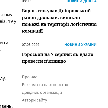
08:09
НОВИНИ ДНІПРА
Ворог атакував Дніпровський
льному
район дронами: виникли
із, 19 у
пожежі на території логістичної
компанії
віти
07.08.2026
НОВИНИ УКРАЇНИ
.
Гороскоп на 7 серпня: як вдало
провести пʼятницю
Про нас
лу,
Реклама та партнерство
Довідник організацій
Автори сайту
ивень.