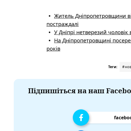
Житель Дніпропетровщини від
постраждалі
У Дніпрі нетверезий чоловік
На Дніпропетровщині посере
років
Теги:
#нов
Підпишіться на наш Facebo
facebo