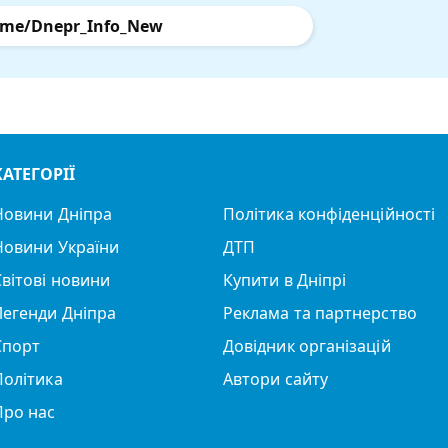
.me/Dnepr_Info_New
КАТЕГОРІЇ
Новини Дніпра
Політика конфіденційності
Новини України
ДТП
Світові новини
Купити в Дніпрі
Легенди Дніпра
Реклама та партнерство
Спорт
Довідник організацій
Політика
Автори сайту
Про нас