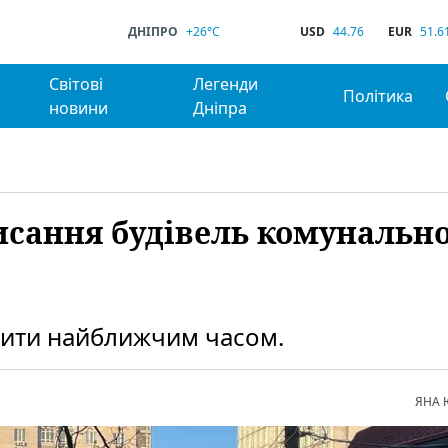
ДНІПРО
+26°C
USD
44.76
EUR
51.6
Світові
Легенди
Політика
новини
Дніпра
исання будівель комунальн
лити найближчим часом.
ЯНА