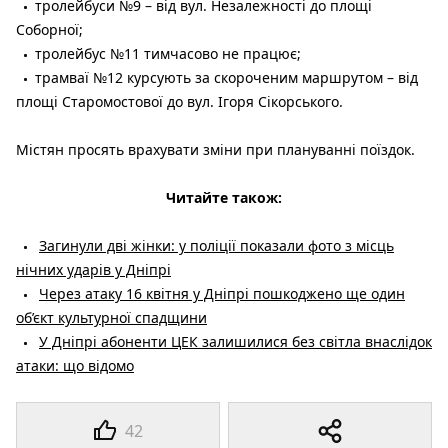
тролейбуси №9 – від вул. Незалежності до площі
Соборної;
тролейбус №11 тимчасово не працює;
трамваї №12 курсують за скороченим маршрутом – від
площі Старомостової до вул. Ігоря Сікорського.
Містян просять врахувати зміни при плануванні поїздок.
Читайте також:
Загинули дві жінки: у поліції показали фото з місць
нічних ударів у Дніпрі
Через атаку 16 квітня у Дніпрі пошкоджено ще один
об’єкт культурної спадщини
У Дніпрі абоненти ЦЕК залишилися без світла внаслідок
атаки: що відомо
42