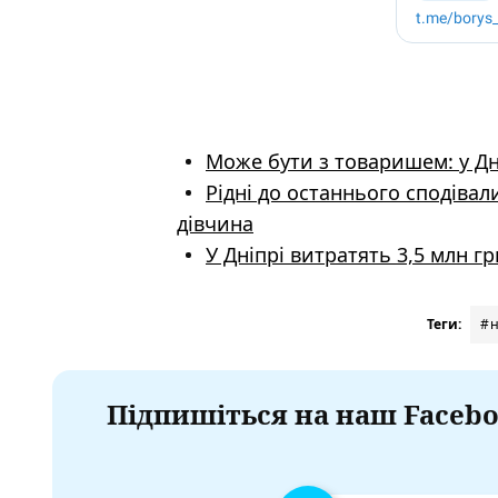
Може бути з товаришем: у Дн
Рідні до останнього сподівал
дівчина
У Дніпрі витратять 3,5 млн г
Теги:
#н
Підпишіться на наш Facebo