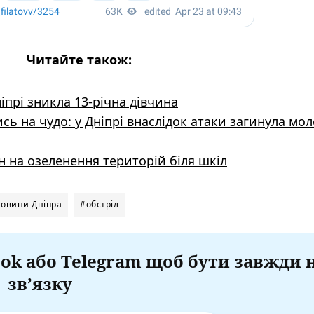
Читайте також:
іпрі зникла 13-річна дівчина
ись на чудо: у Дніпрі внаслідок атаки загинула мо
рн на озеленення територій біля шкіл
овини Дніпра
#обстріл
ok або Telegram щоб бути завжди 
зв’язку