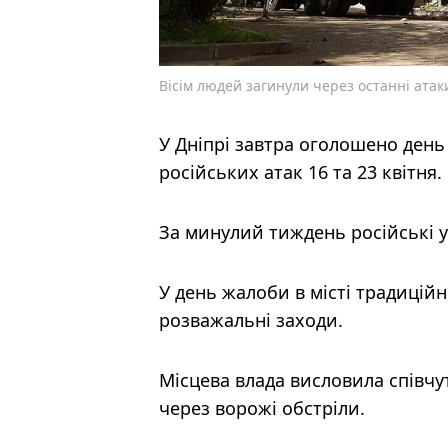
Вісім людей загинули через останні атак
У Дніпрі завтра оголошено день
російських атак 16 та 23 квітня.
За минулий тиждень російські у
У день жалоби в місті традицій
розважальні заходи.
Місцева влада висловила співчу
через ворожі обстріли.