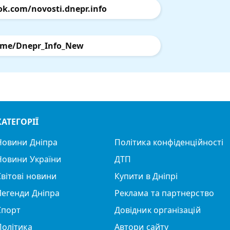
ok.com/novosti.dnepr.info
.me/Dnepr_Info_New
КАТЕГОРІЇ
Новини Дніпра
Політика конфіденційності
Новини України
ДТП
Світові новини
Купити в Дніпрі
Легенди Дніпра
Реклама та партнерство
Спорт
Довідник організацій
Політика
Автори сайту