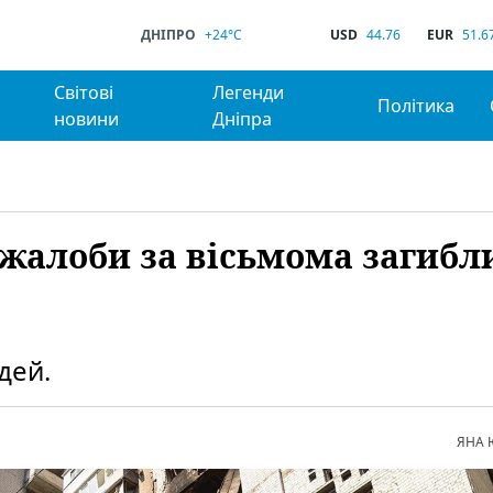
ДНІПРО
+24°C
USD
44.76
EUR
51.6
Світові
Легенди
Політика
новини
Дніпра
 жалоби за вісьмома загиб
дей.
ЯНА