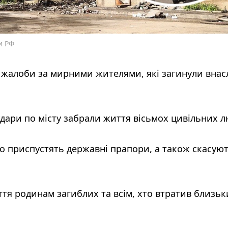
и РФ
 жалоби за мирними жителями, які загинули внас
дари по місту забрали життя вісьмох цивільних л
но приспустять державні прапори, а також скасую
ття родинам загиблих та всім, хто втратив близьк