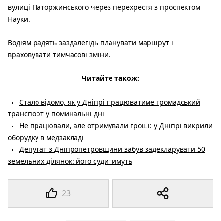
вулиці Паторжинського через перехрестя з проспектом
Науки.
Водіям радять заздалегідь планувати маршрут і
враховувати тимчасові зміни.
Читайте також:
Стало відомо, як у Дніпрі працюватиме громадський
транспорт у поминальні дні
Не працювали, але отримували гроші: у Дніпрі викрили
оборудку в медзакладі
Депутат з Дніпропетровщини забув задекларувати 50
земельних ділянок: його судитимуть
23