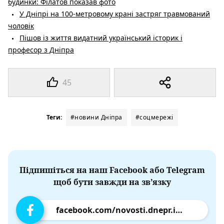
будинки: Філатов показав фото
У Дніпрі на 100-метровому крані застряг травмований
чоловік
Пішов із життя видатний український історик і
професор з Дніпра
45
Теги:
#новини Дніпра
#соцмережі
Підпишіться на наш Facebook або Telegram
щоб бути завжди на зв’язку
facebook.com/novosti.dnepr.info