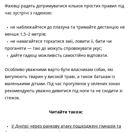
Фахівці радять дотримуватися кількох простих правил під
час зустрічі з гадюкою:
не наближайтеся до плазуна та тримайте дистанцію не
менше 1,5–2 метрів;
не намагайтеся торкатися змії, ловити її, бити чи
проганяти — такі дії можуть спровокувати укус;
дайте гадюці можливість самостійно відповзти.
Особливо уважними варто бути власникам собак, які
вигулюють тварин у високій траві, а також батькам із
маленькими дітьми. Під час прогулянок у зелених зонах
рекомендують уважно дивитися під ноги та не сходити зі
стежок.
Читайте також:
У Дніпрі через ранкову атаку пошкоджені гімназія та