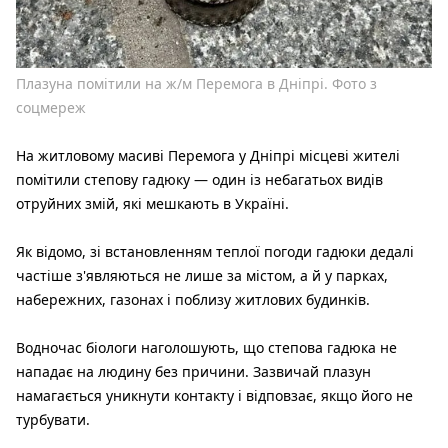
Плазуна помітили на ж/м Перемога в Дніпрі. Фото з
соцмереж
На житловому масиві Перемога у Дніпрі місцеві жителі
помітили степову гадюку — один із небагатьох видів
отруйних змій, які мешкають в Україні.
Як відомо, зі встановленням теплої погоди гадюки дедалі
частіше з'являються не лише за містом, а й у парках,
набережних, газонах і поблизу житлових будинків.
Водночас біологи наголошують, що степова гадюка не
нападає на людину без причини. Зазвичай плазун
намагається уникнути контакту і відповзає, якщо його не
турбувати.