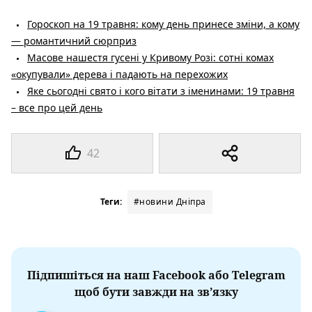
Гороскоп на 19 травня: кому день принесе зміни, а кому
— романтичний сюрприз
Масове нашестя гусені у Кривому Розі: сотні комах
«окупували» дерева і падають на перехожих
Яке сьогодні свято і кого вітати з іменинами: 19 травня
– все про цей день
42
Теги:
#новини Дніпра
Підпишіться на наш Facebook або Telegram
щоб бути завжди на зв’язку