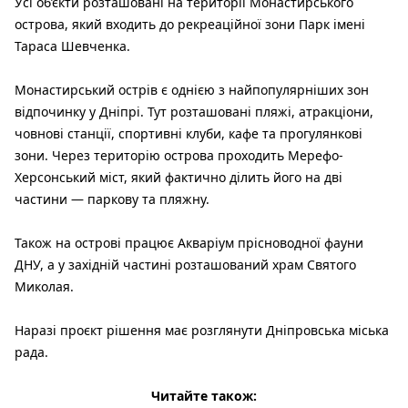
Усі об’єкти розташовані на території Монастирського
острова, який входить до рекреаційної зони Парк імені
Тараса Шевченка.
Монастирський острів є однією з найпопулярніших зон
відпочинку у Дніпрі. Тут розташовані пляжі, атракціони,
човнові станції, спортивні клуби, кафе та прогулянкові
зони. Через територію острова проходить Мерефо-
Херсонський міст, який фактично ділить його на дві
частини — паркову та пляжну.
Також на острові працює Акваріум прісноводної фауни
ДНУ, а у західній частині розташований храм Святого
Миколая.
Наразі проєкт рішення має розглянути Дніпровська міська
рада.
Читайте також: