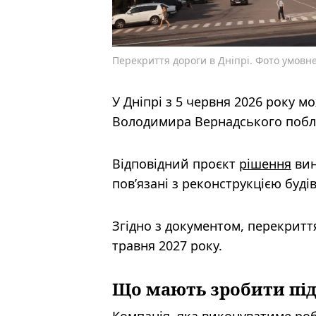
Перекриття дороги в Дніпрі. Фото умовн
У Дніпрі з 5 червня 2026 року 
Володимира Вернадського побл
Відповідний проєкт
рішення
вин
пов’язані з реконструкцією буді
Згідно з документом, перекритт
травня 2027 року.
Що мають зробити пі
Компанія, яка виконуватиме ро