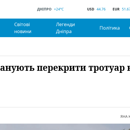
ДНІПРО
+24°C
USD
44.76
EUR
51.6
Світові
Легенди
Політика
новини
Дніпра
ланують перекрити тротуар 
ЯНА