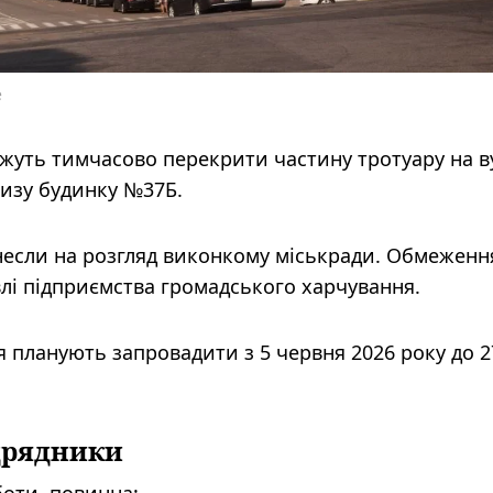
е
можуть тимчасово перекрити частину тротуару на в
изу будинку №37Б.
если на розгляд виконкому міськради. Обмеженн
влі підприємства громадського харчування.
я планують запровадити з 5 червня 2026 року до 2
дрядники
боти, повинна: