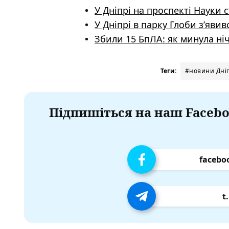
У Дніпрі на проспекті Науки 
У Дніпрі в парку Глоби зʼяви
Збили 15 БпЛА: як минула ні
Теги:
#новини Дні
Підпишіться на наш Facebo
facebo
t