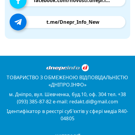
facebook.com/novosti.dnepr.info
t.me/Dnepr_Info_New
ТОВАРИСТВО З ОБМЕЖЕНОЮ ВІДПОВІДАЛЬНІСТЮ
«ДНІПРО.ІНФО»
м. Дніпро, вул. Шевченка, буд.10, оф. 304 тел. +38
(093) 385-87-82 e-mail: redakt.di@gmail.com
Ідентифікатор в реєстрі суб'єктів у сфері медіа R40-
04805