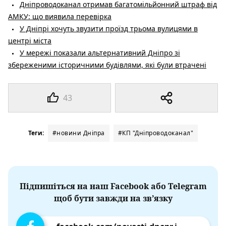
Дніпроводоканал отримав багатомільйонний штраф від
АМКУ: що виявила перевірка
У Дніпрі хочуть звузити проїзд трьома вулицями в
центрі міста
У мережі показали альтернативний Дніпро зі
збереженими історичними будівлями, які були втрачені
43
Теги:
#новини Дніпра
#КП "Дніпроводоканал"
Підпишіться на наш Facebook або Telegram
щоб бути завжди на зв’язку