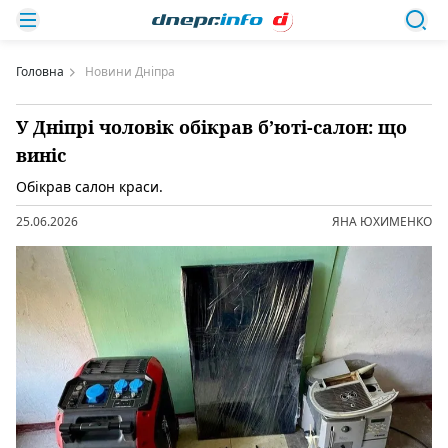
Головна
Новини Дніпра
У Дніпрі чоловік обікрав б’юті-салон: що
виніс
Обікрав салон краси.
25.06.2026
ЯНА ЮХИМЕНКО