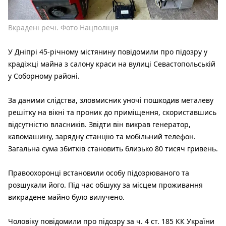
Вкрадені речі. Фото Нацполіція
У Дніпрі 45-річному містянину повідомили про підозру у
крадіжці майна з салону краси на вулиці Севастопольській
у Соборному районі.
За даними слідства, зловмисник уночі пошкодив металеву
решітку на вікні та проник до приміщення, скориставшись
відсутністю власників. Звідти він викрав генератор,
кавомашину, зарядну станцію та мобільний телефон.
Загальна сума збитків становить близько 80 тисяч гривень.
Правоохоронці встановили особу підозрюваного та
розшукали його. Під час обшуку за місцем проживання
викрадене майно було вилучено.
Чоловіку повідомили про підозру за ч. 4 ст. 185 КК України