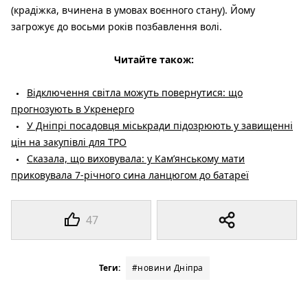
(крадіжка, вчинена в умовах воєнного стану). Йому
загрожує до восьми років позбавлення волі.
Читайте також:
Відключення світла можуть повернутися: що
прогнозують в Укренерго
У Дніпрі посадовця міськради підозрюють у завищенні
цін на закупівлі для ТРО
Сказала, що виховувала: у Кам’янському мати
приковувала 7-річного сина ланцюгом до батареї
47
Теги:
#новини Дніпра